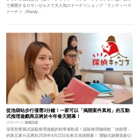
で展開するロサンゼルスで大人気のドーナツショップ「ランディーズ
ドーナツ（Randy
…
從池袋站步行僅需3分鐘！一家可以「揭開案件真相」的互動
式推理遊戲商店將於今年春天開幕！
2026-04-13
池袋訊息
深受想要嘗試謀殺推理遊戲的初學者歡迎！謀殺推理咖啡館「偵探營」
的第五家分店將於2026年4月22日在東京池袋開幕！ 體驗式娛樂策劃公