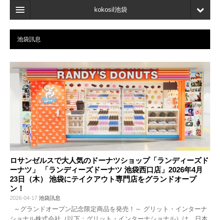
kokosil池袋
主頁
池袋訊息
地圖
最新資訊
口碑
我的頁面
書簽
ロサンゼルスで大人気のドーナツショップ「ランディーズド
ーナツ」 「ランディーズドーナツ 池袋西口店」2026年4月
23日（木） 池袋にテイクアウト専門店をグランドオープ
ン！
2026-04-17
池袋訊息
～グランドオープン記念限定商品を発売！～ グリット・インターナ
ショナル株式会社（以下：グリット・インターナショナル）は、日本