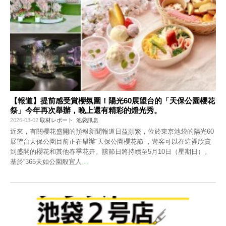
【報道】提前感受賞櫻氛圍！陽光60展望台的「天保公園櫻花
祭」今年再次舉辦，晚上還有精彩的燈光秀。
2026-03-02
取材レポート
,
池袋訊息
近來，有關櫻花盛開的預報新聞報道日益頻繁，位於東京池袋的陽光60
展望台天保公園目前正在舉辦“天保公園櫻花節”，遊客可以在這裡欣賞
到盛開的櫻花和其他春季花卉。該節日將持續至5月10日（星期日）。
基於“365天如公園般宜人
…