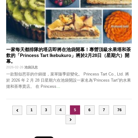
一家每天都排隊的塔店即將在池袋開幕！專營頂級水果塔和茶
飲的「Princess Tart Ikebukuro」將於2月28日（星期六）開
幕。
2026-02-26
池袋訊息
一款類似芭菲的什錦撻，菜單隨季節變化。 Princess Tart Co., Ltd. 將
於 2026 年 2 月 28 日星期六在池袋開設一家名為“Princess Tart”的水果
撻和茶專賣店。 在 Princess
…
1
3
4
5
6
7
76