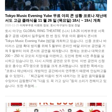
Tokyo Music Evening Yube 무료 야외 콘 성황 코로나 재난에
서도 고급 클래식을 11 월 26 일 (목요일) 18시 ~ 19시 개최
2020-11-25
이케부쿠로 이벤트 정보
,
토시 마구보다 정보 전달
토시 마구는 GLOBAL RING THEATRE (니시 1-8-26 이케부쿠로 서쪽
출구 공원 내)에서 일주일에 한 번 정도 무료 야외 클래식 콘서트
'Tokyo Music Evening Yube (밤)'을 개최하고 있습니다. 신종 코로나 바
이러스 감염 확대 방지를 위해 5 월부터 온라인 배달 라이브 공연을 거
쳐 9 월부터 야외 콘서트 공연을 재개합니다. 현재는 코로나 대책으로
200 ~ 250 석 규모의 지정석을 마련하고, 도민에 한해 사전 추첨을 실
시하고 있습니다 만, 다시 시작된 공연은 모두 만석. 이번 공연의 신청
응모 총수는 473 명으로 정원을 크게 초과했습니다. 방문한 쪽에서는
"코로나 재난에서도 개방적인 공간에서의 연주했기 때문에 안심하고들
을 수 있었다」 「퇴근길에 마음이 씻겨 내려가는 것 같은 음악을들을
수있어서 감동했다"며 "다음 도 꼭 가고 싶다 "등의 소리가 전해지고 있
습니다. 또한 추첨에
…