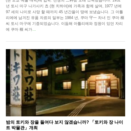
(현 도쿄 예술 대학)에 입학. 전쟁의 二科会 오래 소속했습니다. 1932
년 토시 마구 나가사키 쵸 (현 치하야)에 가족과 함께 살며, 1977 년에
97 세의 나이로 사망 할 때까지 45 년간을이 땅에 보냈습니다. 그 아틀
리에에 남겨진 유품 자료의 일부는 1984 년, 쿠마 守一 차녀 인 쿠마 榧
씨 토시 마구에 기증되었습니다. 이듬해 아틀리에와 정원이 있던 자리
에 쿠마 榧 씨가
…
밤의 토키와 장을 들여다 보지 않겠습니까? 「토키와 장 나이
트 박물관」개최