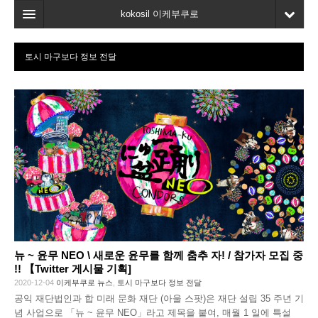
kokosil 이케부쿠로
홈
토시 마구보다 정보 전달
지도
최신정보
고객평가
마이페이지
즐겨찾기
뉴 ~ 윤무 NEO \ 새로운 윤무를 함께 춤추 자! / 참가자 모집 중
!! 【Twitter 게시물 기획]
2020-12-04
이케부쿠로 뉴스
,
토시 마구보다 정보 전달
공익 재단법인과 합 미래 문화 재단 (아울 스팟)은 재단 설립 35 주년 기
념 사업으로 「뉴 ~ 윤무 NEO」라고 제목을 붙여, 매월 1 일에 특설