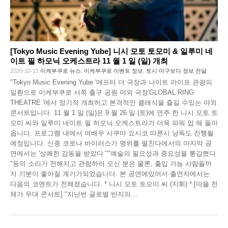
[Tokyo Music Evening Yube] 니시 모토 토모미 & 일루미 네
이트 필 하모닉 오케스트라 11 월 1 일 (일) 개최
2020-10-11
이케부쿠로 뉴스
,
이케부쿠로 이벤트 정보
,
토시 마구보다 정보 전달
"Tokyo Music Evening Yube '애프터 더 극장과 나이트 라이프 관광의
일환으로 이케부쿠로 서쪽 출구 공원 야외 극장'GLOBAL RING
THEATRE '에서 정기적 개최하고 본격적인 클래식을 즐길 수있는 야외
콘서트입니다. 11 월 1 일 (일)은 9 월 26 일 (토)에 연주 한 니시 모토 토
모미 씨와 일루미 네이트 필 하모닉 오케스트라가 더욱 파워 업 해 돌아
옵니다. 프로그램 내에서 여배우 사쿠마 요시코 따른시 낭독도 진행될
예정입니다. 신종 코로나 바이러스가 맹위를 떨친다에서의 마지막 공
연에서는 '상쾌한 감동을 받았다 ""예술의 필요성과 중요성을 통감했다
"등의 소리가 전해지고 관람하러 오신 분은 물론, 출입 가능 사람들까
지 기분이 좋아질 계기가되었습니다. 본 공연에있어서 출연자에서는
다음의 코멘트가 전해졌습니다. * 니시 모토 토모미 씨 (지휘) * [마을 전
체가 무대 콘서트] "지난번 글로벌 반지의
…