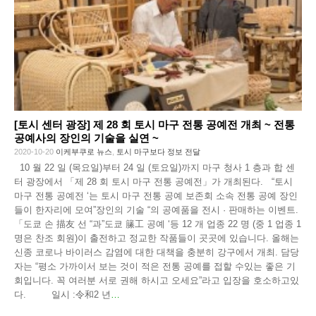
[토시 센터 광장] 제 28 회 토시 마구 전통 공예전 개최 ~ 전통
공예사의 장인의 기술을 실연 ~
2020-10-20
이케부쿠로 뉴스
,
토시 마구보다 정보 전달
10 월 22 일 (목요일)부터 24 일 (토요일)까지 마구 청사 1 층과 합 센
터 광장에서 「제 28 회 토시 마구 전통 공예전」가 개최된다. “토시
마구 전통 공예전 ‘는 토시 마구 전통 공예 보존회 소속 전통 공예 장인
들이 한자리에 모여”장인의 기술 “의 공예품을 전시 · 판매하는 이벤트.
「도쿄 손 描友 선 “과”도쿄 籘工 공예 ‘등 12 개 업종 22 명 (중 1 업종 1
명은 찬조 회원)이 출전하고 정교한 작품들이 곳곳에 있습니다. 올해는
신종 코로나 바이러스 감염에 대한 대책을 충분히 강구에서 개최. 담당
자는 “평소 가까이서 보는 것이 적은 전통 공예를 접할 수있는 좋은 기
회입니다. 꼭 여러분 서로 권해 하시고 오세요”라고 입장을 호소하고있
다. 일시 :令和2 년
…