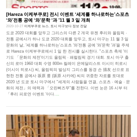
[Hareza 이케부쿠로] 전시 이벤트 ‘세계를 하나로하는’스포츠
‘와’전통 공예 ‘와’문학 ‘과 ’11 월 3 일 개최
2020-10-27
이케부쿠로 뉴스
,
토시 마구보다 정보 전달
도쿄 2020 대회를 앞두고 그리스의 다른 2 개국 유젠 후리와 올림픽 ·
전통 공예사가 하나 도쿄 2020 대회를 앞두고, 토시 마구는 11 월 3 일
문화의 날, '세계를 하나로하는'스포츠 '와'전통 공예 '와'문학 '과'을 주제
로 Hareza 이케부쿠로에서 1 일 한 전시를 실시한다. "스포츠 축제 '이
기도 「문화의 제전'이기도 올림픽 · 패럴림픽 경기 대회. 토시 마구 출
신의 로마 1960 대회 수영 800m 릴레이 은메달리스트 이시이 히로시
(이시이 히로시) 씨, 올림픽의 발상지 그리스를 동경 손 描友 선으로 표
현한 전통 공예사 坂原 룽 (坂原 사카에) 씨의 귀중한 자료를 토대로
2020 년 도쿄 토시 마구에서 "세계의 사람들을 연결, 스포츠 · 예술 · 문
화의 제전」의 매력과 「오린삐즈무"를 전한다. 이번 눈은 16 시부 터
「후리 피로연 이벤트 '이다.
…