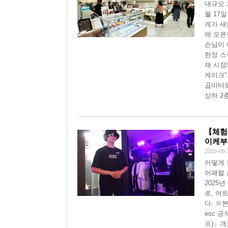
대규모 
월 17
게가 새
에 오픈
손님이 
한정 스
재 시점
케이크"
곱미터로
상하 2
【체험
이케부
2025-08-
어떻게 
어패럴 
2025
로, 어
다. ※
esc 
프)」개요