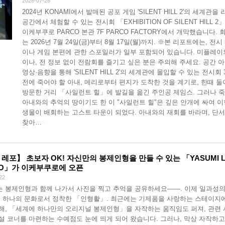
2026-07-26
2024년 KONAMI에서 발매된 공포 게임 'SILENT HILL 2'의 세계관을 
공간에서 체험할 수 있는 전시회 「EXHIBITION OF SILENT HILL 2」
이케부쿠로 PARCO 본관 7F PARCO FACTORY에서 개막했습니다. 
는 2026년 7월 24일(금)부터 8월 17일(월)까지. ※본 리포트에는, 전시
이나 게임 본편에 관한 스포일러가 일부 포함되어 있습니다. 미플레이
이나, 전 정보 없이 전람회를 즐기고 싶은 분은 주의해 주세요. 공간 아
영상·음향을 통해 'SILENT HILL 2'의 세계관에 몰입할 수 있는 전시회 
전에 죽어야 할 아내, 메리로부터 편지가 도착한 것을 계기로, 한때 
방문한 거리 「사일런트 힐」에 발길을 옮긴 주인공 제임스. 그러나 
아내와의 추억의 땅이기도 한 이 "사일런트 힐"은 깊은 안개에 싸여 
생물이 배회하는 고스트 타운이 되었다. 아내와의 재회를 바라며, 단
찾아
…
레포】 초보자 OK! 자신만의 봉제인형을 만들 수 있는 「YASUMI 
YO」가 이케부쿠로에 오픈
22
 봉제인형과 함께 나가서 사진을 찍고 추억을 공유하세요——. 이제 일과성의
, 하나의 문화로서 정착한 「인형활」. 최근에는 기제품을 사랑하는 스테이지
해, 「세계에 하나만의 오리지널 봉제인형」을 자작하는 움직임도 퍼져, 관련
설 코너를 마련하는 수예점도 눈에 띄게 되어 왔습니다. 그러나, 막상 자작하고