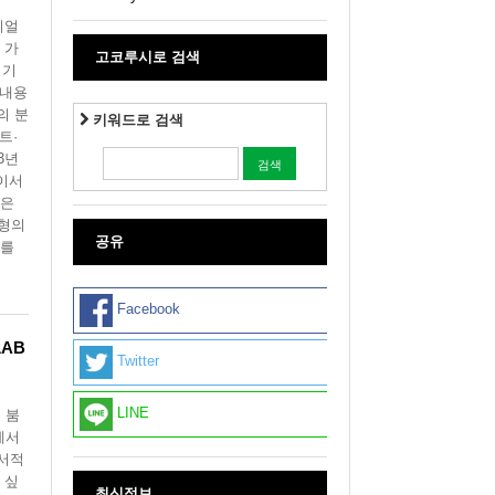
리얼
 가
고코루시로 검색
회기
 내용
의 분
키워드로 검색
트·
3년
둘이서
죽은
이형의
공유
서를
Facebook
LAB
Twitter
LINE
 붐
에서
 서적
 싶
최신정보