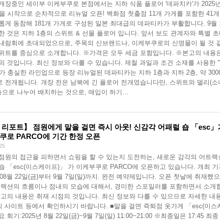
개장중인 세이부 이케부쿠로 본점에서는 지하 식품 플로어 '데파치카'가 2025년
일을 시작으로 순차적으로 리뉴얼 오픈! 백화점 첫출점 11개 가게를 포함한 41개
롭게 동참해 181개 가게로 구성된 일본 최대급의 데파티카가 부활합니다. 9월 
한 것은 지하 1층의 스위트 & 선물 플로어 입니다. 앞서 보도 관계자와 특별 
내람회에 초대되었으므로, 주목의 신브랜드나, 이케부쿠로의 신명물이 될 것 
위트를 중심으로 소개합니다. ※가격은 모두 세금 포함입니다. ※본고의 내용
의 것입니다. 최신 정보와 다를 수 있습니다. 제철 과일과 조건 소재를 사용한 
가 충실한 라인업으로 등장 리뉴얼된 데파티카는 지하 1층과 지하 2층, 약 300
 전개됩니다. 개장 전은 남북에 긴 플로어 전개였습니다만, 스위트와 델리(소
층으로 나누어 배치하는 것으로, 매입이 하기
…
 리포트】 점원에게 말을 걸면 즉시 아웃! 신감각 어패럴 숍 「esc」
쿠로 PARCO에 기간 한정 오픈
25
점원의 접근을 피하면서 쇼핑을 할 수 있는지 도전하는, 새로운 감각의 어트
숍 「esc(이스케이프)」 가 이케부쿠로 PARCO에 오픈하고 있습니다. 개최 
년 08월 22일(금)부터 9월 7일(일)까지. 완전 예약제입니다. 오픈 첫날에 취재했
트랙션의 흐름이나 점내의 모습에 대해서, 경미한 스포일러를 포함하면서 소개
본고의 내용은 취재 시점의 것입니다. 최신 정보와 다를 수 있으므로 자세한 내
공식 사이트 등에서 확인하시기 바랍니다. ■말을 걸면 즉퇴점 옷가게 「esc(이스
 회기:2025년 8월 22일(금)~9월 7일(일) 11:00~21:00 ※최종일은 17:45 최종