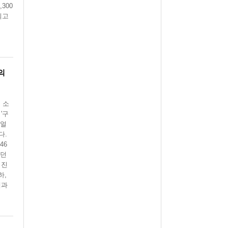
300
되고
의
 소
'구
뉴얼
다.
46
였던
 진
하,
택과