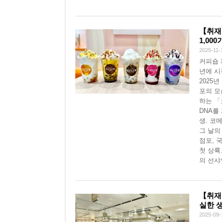
【취재
1,00
2025-11-
커피숍 
년에 시
2025
포의 모
하는 「
DNA를
생. 코
그 날의
점포, 
첫 상륙
의 선샤
【취재
실한 
2025-09-