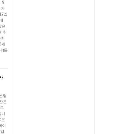
 9
 가
17일
초대
같은
은 취
"생
0제
나)를
가
랙션형
기간은
으므
합니
용은
케이
 입