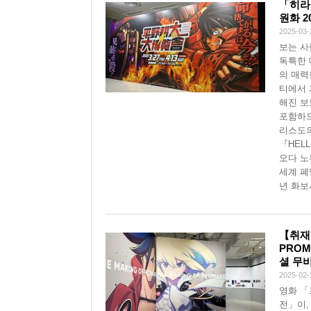
「히라
원화 2
2025-03-
보는 사
독특한 
의 매력
티에서 
해진 보
포함하므
리스도의
『HELL
오다 노
세계 폐
년 화보
【취재
PRO
셜 무
2025-02-
영화 「
전」이,