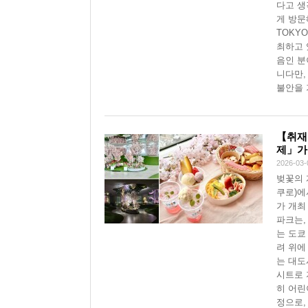
다고 생
게 방문
TOKY
최하고 
음인 분
니다만,
불안을 
【취재
제」가
2026-03-
벚꽃의 
쿠로)에
가 개최
파크는,
는 도쿄
려 위에
는 대도
시트로 
히 어린
정으로,