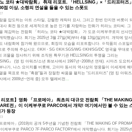
노 코타 ★대박람회」 취재 리포트. 「HELLSING」×「드리프터즈
00점 이상, 소령의 연설을 들을 수 있는 스폿도
27
람을 압도하는 아트 스타일, 강렬한 캐릭터 묘사, 그리고 한번 만지면 버릇이 
대사 회전 등으로 세계적으로 높은 인기를 자랑하는 만화가 히라노 코타씨. 그
을 체감하는 전람회 「히라노 코타 ★대박람회」 가 도쿄·이케부쿠로의 선샤인
개막했습니다. 회기는 2025년 3월 27일(목)부터 4월 13일(일)까지. 개막에 앞서
도 내람회에 참가해 왔으므로, 회장의 모습을 리포트합니다. ※작품의 스포일
로 주의해 주십시오. ©KH・SG ©KH.SGS/WG ©KH/SG/DC 영국을 무대로 
 괴물을 장사하기 위해 조직된 특무기관 HELLSING의 투쟁을 그리는
SING』 (영 킹 아워즈/소년 화보사에서 1997년~2008년 연재). 시마즈 도요히
부나가, 나스 요이치를 비롯해, 고이마 동서의 역사상의 영웅들이 이세계에 
멸을 목표로 하는 “흑왕”들과 장절한 싸움을 펼치는 “드리프터즈” (영 킹 아워즈
사에서 2009년~연재 중) 모두 텔레비전
…
 리포트】영화 「프로메아」 최초의 대규모 전람회 「THE MAKING
MARE전」이 이케부쿠로 PARCO에서 개막! 여기에서만 볼 수 있는 
비가 등장
23
프로메아」(2019)의 공개 5주년을 기념한 전람회 「THE MAKING OF PROM
 이케부쿠로 PARCO 7F·PARCO FACTORY에서 개막했습니다. 회기는 2025년