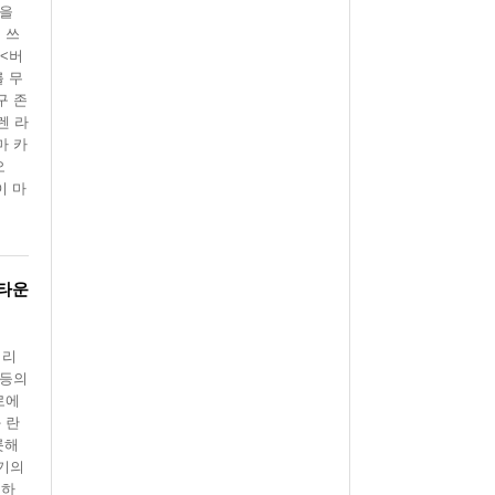
습을
 쓰
 <버
를 무
구 존
렌 라
마 카
오
이 마
 타운
터리
」등의
로에
 란
롯해
풀기의
 하