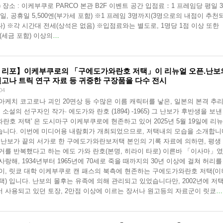
) 장소 : 이케부쿠로 PARCO 본관 B2F 이벤트 공간 입점료：1 프레임당 평일 3,
토, 일, 공휴일 5,500엔(부가세 포함) ※1 프레임 3명까지(3명으로의 내점이 추천
) ※각 시간대 전세(상석은 없음) ※입점료와는 별도로, 1명당 1점 이상 또한
엔(세금 포함) 이상의
…
 리포】이케부쿠로의 「구에도가와란호 저택」이 리뉴얼 오픈.난보
원고나 트릭 연구 자료 등 귀중한 구장품을 다수 전시
04
아케치 코고로나 괴인 20면상 등 수많은 이름 캐릭터를 낳은, 일본의 본격 추리
 소설의 선구자인 작가· 에도가와 란호 (1894) -1965) 그 난보가 후반생을 보낸 
란호 저택' 은 도시마구 이케부쿠로에 현존하고 있어 2025년 5월 19일에 리
니다. 이번에 미디어용 내람회가 개최되었으므로, 저택내의 모습을 소개합니
·난보가 끝의 서가로 한 구에도가와란보저택 본인의 기록 자료에 의하면, 평생 
거를 반복했다고 하는 에도 가와 란호(본명, 히라이 타로) 이른바 「이사마」
사랑해, 1934년부터 1965년에 70세로 죽을 때까지의 30년 이상에 걸쳐 허리를
이, 릿쿄 대학 이케부쿠로 캔 패스의 북측에 현존하는 구에도가와란호 저택(이
택) 입니다. 난보의 몰후는 유족에 의해 관리되고 있었습니다만, 2002년에 저
 사용되고 있던 토장, 2만점 이상에 이르는 장서나 원고등의 자료군이 릿쿄
…