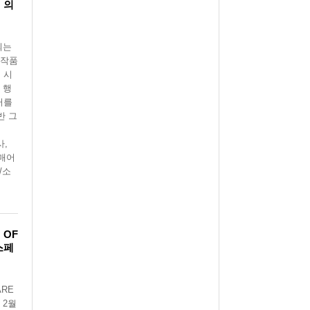
」의
되는
 작품
 시
 행
러를
반 그
사,
헤매어
/소
 OF
스페
ARE
 2월