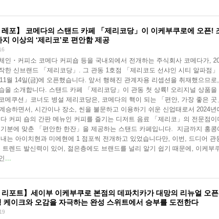
 레포】 코메다의 스탠드 카페 「제리코당」이 이케부쿠로에 오픈! 
0가지 이상의 ‘제리코’로 편안함 제공
16
체인・커피소 코메다 커피숍 등을 국내외에서 전개하는 주식회사 코메다가, 20
작한 신브랜드 「제리코당」. 그 관동 1호점 「제리코도 선샤인 시티 알파점」이
년 11월 14일(금)에 오픈했습니다. 앞서 행해진 관계자용 리셉션을 취재했으므로,
습을 소개합니다. 스탠드 카페 「제리코당」이 관동 첫 상륙! 오리지널 상품을
코메쿠션」코너도 병설 제리코당은, 코메다의 핵이 되는 「편안, 가장 좋은 
 계승하면서, 시간이나 장소, 씬을 불문하고 이용하기 쉬운 신업태로서 2024년
메다 커피 숍의 간판 메뉴인 커피를 즐기는 디저트 음료 「제리코」의 전문점이
 기분에 맞춘 「편안한 한잔」을 제공하는 스탠드 카페입니다. 지금까지 홍콩에
국내는 아이치현과 미에현에 1 점포씩 전개하고 있었습니다만, 이번, 드디어 관
. 트렌드 발신력이 있어, 젊은층에도 브랜드를 널리 알기 쉽기 때문에, 이케부
인
…
 리포트】세이부 이케부쿠로 본점의 데파치카가 대망의 리뉴얼 오픈!
생 케이크와 오감을 자극하는 완성 스위트에서 승부를 도전한다
19