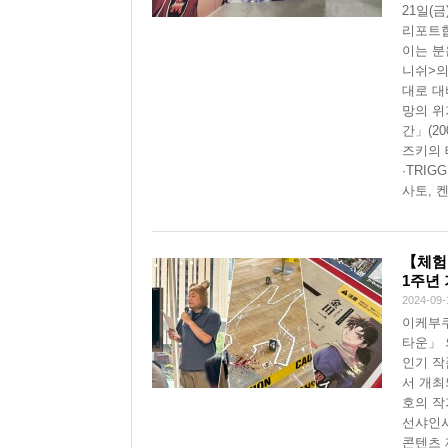
21일(
리포트합
이는 분
니쉬>의
대로 대
망의 위
간」(2
즈키의 
·TRI
사토, 
【체험
1주년
2024-09-
이케부
타운」 
인기 작
서 개최
호의 작
선샤인시
콘텐츠 