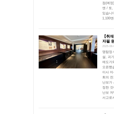
점(예정
엔 / 
있습니다
1,100
【취재
자필 
2025-06-
명탐정·
설, 괴기
에도가와
오픈했습
이사 마
회의 전
난보가 
정한 것
난보 저
서고로서