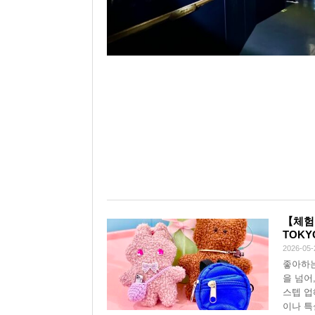
【체험 
TOK
2026-05-
좋아하는
을 넘어
스텝 업
이나 특