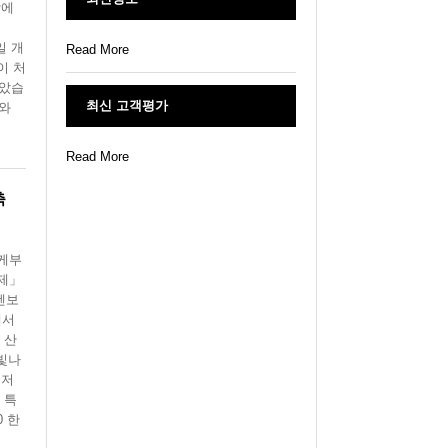
람에
일 개
Read More
이 처
보았습
최신 고객평가
대와
Read More
축
이케부
축제」
텐보
에서
 산
 빛나
레저
 특
0 한