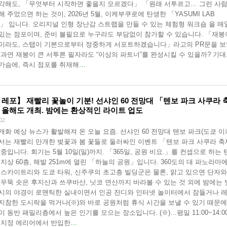
각해도, 「무엇부터 시작하면 좋을지 모르겠다」 「원래 서투르고… 그런 사
해 주었으면 하는 것이, 2026년 5월, 이케부쿠로에 탄생한 「YASUMI LAB
O」 입니다. 오리지널 인형 장난감 스트랩을 만들 수 있는 체험형 워크숍 을 매
있는 점포이며, 준비 불필요로 누구라도 부담없이 참가할 수 있습니다. 「재봉
이라도, 스탭이 기본으로부터 정중하게 서포트하겠습니다」라고의 PR문을 
 과연 재봉이 큰 서투른 필자라도 “이상의 파트너”를 완성시킬 수 있을까? 기
가슴에, 즉시 점포를 취재해
…
 레포】 재빨리 꽃놀이 기분! 선샤인 60 전망대 「텐보 파크 사쿠라 
 올해도 개최. 밤에는 환상적인 라이트 업도
02
개화 예상 뉴스가 활발해져 온 오늘 요즘. 선샤인 60 전망대 텐보 파크(도쿄 
서는 재빨리 만개한 벚꽃과 봄 꽃들로 둘러싸인 이벤트 「텐보 파크 사쿠라 
 중입니다. 회기는 5월 10일(일)까지. 「365일, 공원 비요.」를 컨셉으로 하는 
 지상 60층, 해발 251m에 열린 「하늘의 공원」입니다. 360도의 대 파노라마
 스카이트리와 도쿄 타워, 신주쿠의 초고층 빌딩군은 물론, 맑고 있으면 단자와
 우뚝 솟은 후지산과 쓰쿠바산, 닛코 연산까지 바라볼 수 있는 것 외에 밤에는
시의 야경이 로맨틱한 실내이면서 인공 잔디와 인터넷 놀이터에서 잠들거나 
지참한 도시락을 먹거나(※)와 바로 공원처럼 휴식 시간을 보낼 수 있기 때문에
이 동반 패밀리층에서 높은 인기를 모으는 장소입니다. (※)…평일 11:00~14:0
 지정 에리어에서 반입한
…