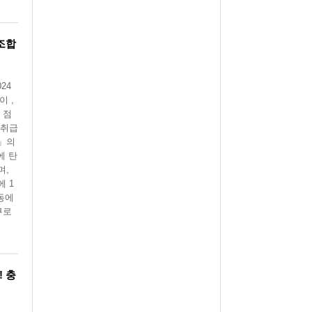
조합
24
 ,
 점
 취급
곳」의
에 탄
며,
 1
동에
쿠로
 충