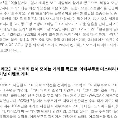
금)~3월 10일(월)까지. 앞서 개최된 보도 내람회에 참가해 왔으므로, 회장의 모
니다. ※기사에는 회장의 모습을 찍은 화상이 포함되므로, 스포일러를 신경이
은 주의해 주세요. 영화 '프로메아'는 돌연변이로 탄생한 불길을 조종하는 인종
 출현을 계기로 미맹유의 대참사 <세계 대염상>이 일어난 지 30년 후의 세계
버니시용 고기동 구명 소방대 <버닝 구조> 리오가 뜨거운 영혼을 만나면서 지
기에 맞서는 오리지널 애니메이션 작품입니다. 인기 TV 시리즈 「천원돌파 글
007), 「킬라킬」(2013)을 세상에 발송한 감독:이마이시 요유키×각본가:나카지
태그에 의한, 최초의 완전 오리지널 극장 애니메이션이며, 애니메이션 스튜디
GGER와 XFLAG의 공동 제작 캐스트에 마츠야마 켄이치, 사오토메 타이치, 사카
켄도코바야시,
…
 레포】 미스터리 팬이 모이는 거리를 목표로. 이케부쿠로 미스터리
 기념 이벤트 개최
11
쿠로에서 다양한 미스터리 어트랙션을 전개하는 프로젝트 「이케부쿠로 미스
의 1주년을 기념해, 「가네다 이치 소년의 사건부」나 「그녀, 빌리겠습니다
품과의 콜라보레이션 컨텐츠를 무료 체험 가능한 이벤트가 WACCA 이케부쿠
되었습니다. 2023년 7월 이케부쿠로에 옛 저택이 현존하는 추리 작가 에도가와
가 데뷔 100주년을 계기로 시동한 이케부쿠로 미스터리 타운 . 도시마구를 비
티, 다이쇼대학 등 다양한 단체나 민간기업, 그리고 실적이 있는 수수께끼 
제작자들이 협력해, 이케부쿠로 각지에서 다양한 미스터리 어트랙션을 릴리스