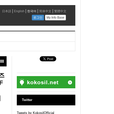
즈
F
의
Twitter
Tweets by KokosilOfficial