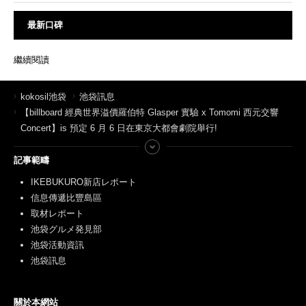
最新口碑
繼續閱讀
kokosil池袋
池袋訊息
【billboard 經典世界溢價羅伯特 Glasper 實驗 x Tomomi 西元交響
Concert】is 預定 6 月 6 日在東京大都會劇院舉行!
記事範疇
IKEBUKURO新店レポート
信息傳遞比豐島區
取材レポート
池袋グルメ発見部
池袋活動資訊
池袋訊息
關於本網站