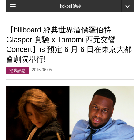
kokosil池袋
主頁
【billboard 經典世界溢價羅伯特
地圖
Glasper 實驗 x Tomomi 西元交響
最新資訊
Concert】is 預定 6 月 6 日在東京大都
會劇院舉行!
口碑
2015-06-05
我的頁面
池袋訊息
書簽