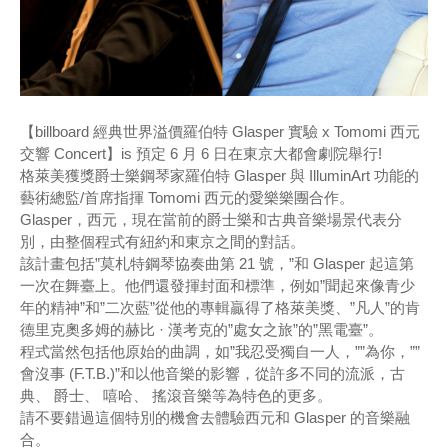
【billboard 經典世界溢價羅伯特 Glasper 實驗 x Tomomi 西元
交響 Concert】is 預定 6 月 6 日在東京大都會劇院舉行!
格萊美獲獎爵士樂鋼琴家羅伯特 Glasper 與 IlluminArt 功能的
藝術總監/首席指揮 Tomomi 西元的愛樂樂團合作。
Glasper，西元，現在當前的爵士樂和古典音樂場景代表分
別，由整個程式有紐約和東京之間的對話。
該計畫包括”莫札特鋼琴協奏曲第 21 號，”和 Glasper 起這第
一次在舞臺上。他們還發揮封面和標準，例如”聞起來像青少
年的精神”和”二次藍”從他的專輯贏得了格萊美獎、”凡人”的肯
德里克奧多姆的赫比 · 漢考克的”處女之旅”的”黑電臺”。
程式當然包括他原始的曲調，如”我忍受獨自一人，””為你，””
會沒事 (F.T.B.)”和以他音樂的影響，從許多不同的流派，古
典、 爵士、 嘻哈、 搖滾音樂等為特色的更多。
請不要錯過這個特別的機會去體驗西元和 Glasper 的音樂融
合。