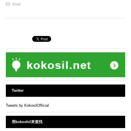
Email
Twitter
Tweets by KokosilOfficial
用kokoshil來查找