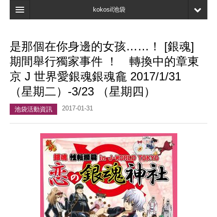
kokosil池袋
主頁
是那個在你身邊的女孩……！ [銀魂]
地圖
期間舉行獨家事件 ！ 轉換中的章東
最新資訊
京 J 世界愛銀魂銀魂龕 2017/1/31
（星期二）-3/23 （星期四）
口碑
2017-01-31
我的頁面
池袋活動資訊
書簽