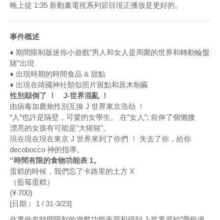
晚上從 1:35 新動畫電視系列節目現正播放是更好的。
事件概述
♦ 期間限制版迷你小遊戲”男人和女人是周圍的世界和轉動輪盤
賭”出現
♦ 出現時期的時間食品 & 甜點
♦ 出現在靖國神社類似照片斑點和原木制匾
性別顛倒了 ！ J-世界混亂 ！
由病毒加農炮性別互換 J 世界東京浩劫 ！
“人”也許是隔壁，可愛的女學生。 在”女人”; 前伸了個懶腰
漂亮的女孩有可能是”大猩猩”。
現在現在現在東京 J 世界來到了你們 ！ 失去了你，給你
decobocco 神的指導。
“時間有限的食物功能表 1。
蛋糕的時候，我們忘了卡路里的土方 X
（藍莓蛋糕）
(¥ 700)
[日期︰ 1 / 31-3/23]
此事件有時間限制的遊戲功能表買和得到 J-世界原始”愛銀魂