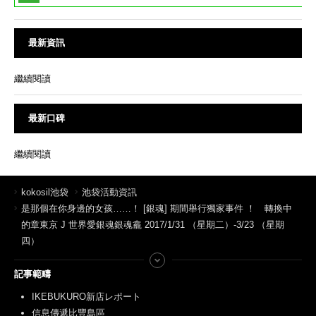
最新資訊
繼續閱讀
最新口碑
繼續閱讀
kokosil池袋
池袋活動資訊
是那個在你身邊的女孩……！ [銀魂] 期間舉行獨家事件 ！ 轉換中
的章東京 J 世界愛銀魂銀魂龕 2017/1/31 （星期二）-3/23 （星期
四）
記事範疇
IKEBUKURO新店レポート
信息傳遞比豐島區