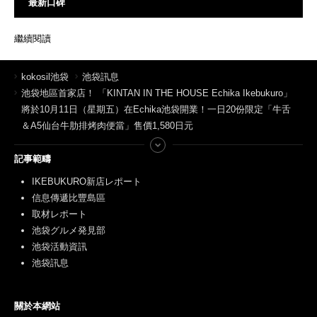
最新口碑
繼續閱讀
kokosil池袋
池袋訊息
池袋地區首家店！ 「KINTAN IN THE HOUSE Echika Ikebukuro」
將於10月11日（星期五）在Echika池袋開業！一日20份限定「牛舌
＆A5仙台牛肋排烤肉便當」售價1,580日元
記事範疇
IKEBUKURO新店レポート
信息傳遞比豐島區
取材レポート
池袋グルメ発見部
池袋活動資訊
池袋訊息
關於本網站