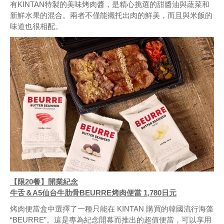
有KINTAN特製的美味烤肉醬，是精心挑選的甜醬油與蔬菜和
新鮮水果的混合。兩者不僅能襯托出肉的鮮美，而且與米飯的
味道也很相配。
【限20餐】開業紀念
牛舌＆A5仙台牛肋骨BEURRE烤肉便當 1,780日元
烤肉便當盒中選擇了一種只能在 KINTAN 購買的韓國流行海藻
“BEURRE”。這是專為紀念開幕而推出的超值便當，可以享用