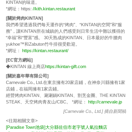
KINTAN的味道。
*網址：https:
//kith.kintan.restaurant
[關於烤肉KINTAN]
我們希望透過我們每天運作的“烤肉”、“KINTAN的空間”和“服
務”，讓KINTAN所在城鎮的人們感受到日常生活中難以獲得的
“幸福”和“豐富”感。 30天熟成的KINTAN、日本最好的牛腰肉
yukhoe™和Zabuton竹牛排很受歡迎。
*網址：
https://kintan.restaurant/
[EC官方網站]
◆KINTAN 線上商店
https://kintan-gift.com
[關於嘉年華有限公司]
Carnevale Co., Ltd.在東京擁有20家店鋪，在神奈川縣擁有1家
店鋪，在福岡擁有1家店鋪。
經營烤肉KINTAN、涮涮鍋KINTAN、割烹金團、THE KINTAN
STEAK、天空烤肉青友山/CBC。 *網址：
http://carnevale.jp
[Carnevale Co., Ltd.] 摘自
新聞稿
<往期相關文章>
[Paradise Town池袋]大分縣佐伯市老字號人氣拉麵店