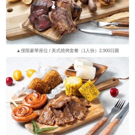
▲僅限豪華座位 / 美式燒烤套餐（1人份）2,900日圓