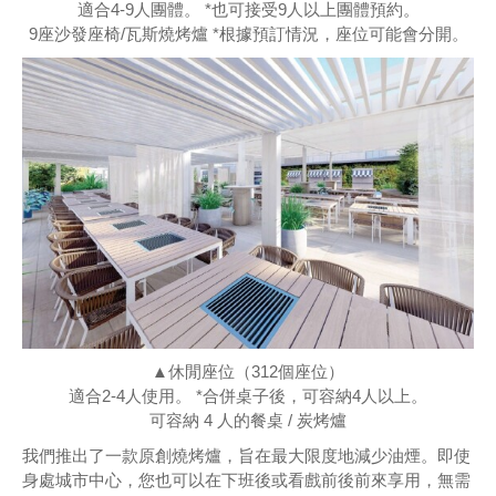
適合4-9人團體。 *也可接受9人以上團體預約。
9座沙發座椅/瓦斯燒烤爐 *根據預訂情況，座位可能會分開。
▲休閒座位（312個座位）
適合2-4人使用。 *合併桌子後，可容納4人以上。
可容納 4 人的餐桌 / 炭烤爐
我們推出了一款原創燒烤爐，旨在最大限度地減少油煙。即使
身處城市中心，您也可以在下班後或看戲前後前來享用，無需