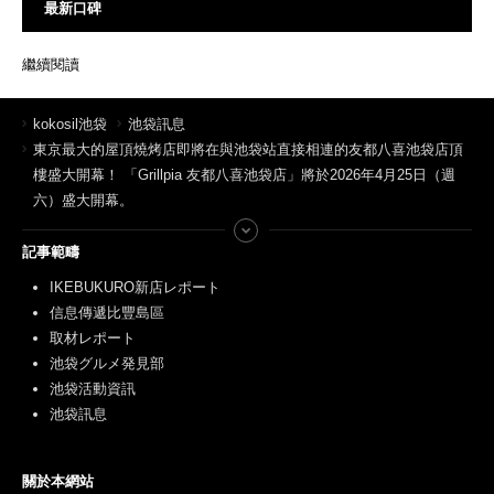
最新口碑
繼續閱讀
kokosil池袋
池袋訊息
東京最大的屋頂燒烤店即將在與池袋站直接相連的友都八喜池袋店頂
樓盛大開幕！ 「Grillpia 友都八喜池袋店」將於2026年4月25日（週
六）盛大開幕。
記事範疇
IKEBUKURO新店レポート
信息傳遞比豐島區
取材レポート
池袋グルメ発見部
池袋活動資訊
池袋訊息
關於本網站