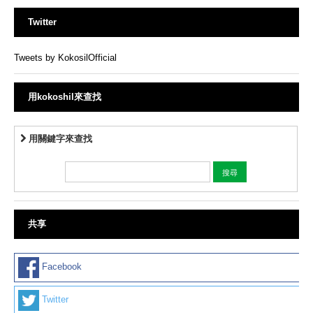
Twitter
Tweets by KokosilOfficial
用kokoshil來查找
用關鍵字來查找
共享
Facebook
Twitter