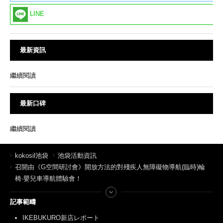
LINE
最新資訊
繼續閱讀
最新口碑
繼續閱讀
kokosil池袋
池袋活動資訊
召開由《G空間研討會》開放方法的對殘疾人無障礙物導航(臨時)輪
椅·嬰兒車導航體驗會！
記事範疇
IKEBUKURO新店レポート