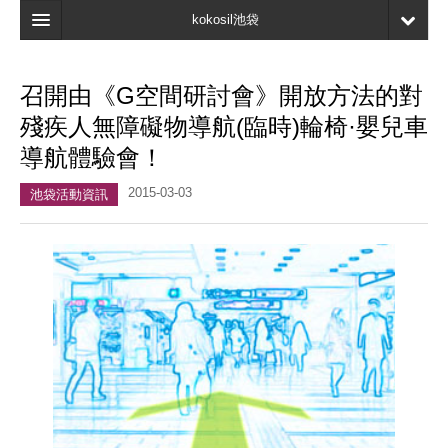
kokosil池袋
主頁
召開由《G空間研討會》開放方法的對
地圖
殘疾人無障礙物導航(臨時)輪椅·嬰兒車
最新資訊
導航體驗會！
口碑
2015-03-03
池袋活動資訊
我的頁面
書簽