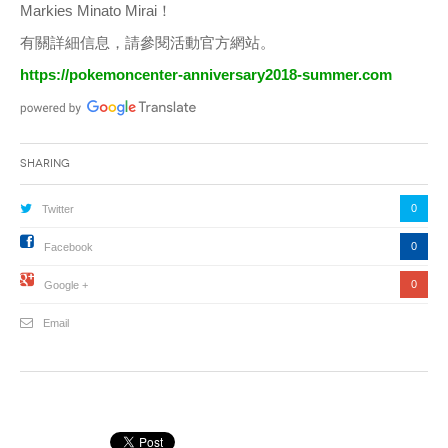
Markies Minato Mirai！
有關詳細信息，請參閱活動官方網站。
https://pokemoncenter-anniversary2018-summer.com
Sharing
0
Twitter
0
Facebook
0
Google +
Email