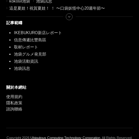
kokosil池袋
池袋訊息
這是夏娃！祝賀夏娃！ ！ 〜口袋妖怪中心20週年節〜
記事範疇
IKEBUKURO新店レポート
信息傳遞比豐島區
取材レポート
池袋グルメ発見部
池袋活動資訊
池袋訊息
關於本網站
使用規約
隱私政策
諮詢聯絡
Copyright
2026
Ubiquitous Computing Technology Corporation
. All Rights Reserved.