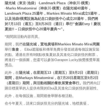
陽光城（東京·池袋）·Landmark Plaza（神奈川·橫濱）
·Marks Minatomirai（神奈川·橫濱）在陽光城40週年，
Landmark Plaza 25週年，Markies Minato Mirai成立5週年，
以及池袋/橫濱設施為紀念口袋妖怪中心成立20週年，我們將
於7月13日（週五）至8月26日（週日）舉行“會議Evey！慶祝
夏娃!! – 口袋妖怪中心20週年慶典〜”。
*期間因活動內容而異。
期間，我們
在陽光城，置地廣​​場和Markies Minato Mirai周圍
舉行
集會
。 Eibui遮陽板和傳單免費分發並繞過每個設施安裝
的點。通過在所有8個點收集夏娃及其進化口袋妖怪的郵票，
將進行一個插圖，您還可以參加Garapon Lucky抽獎獲獎華麗
獎品。
此外，在
陽光城，在星期五13（星期五）至9月2日（星期日）
期間，在Markays Minatomirai，在7月20日星期五至9月2日
（星期日）期間，與活動相關的餐飲展覽會舉行。
我們將向訂
購目標菜單的人提供有限的Ebui及其進化口袋妖怪的新穎性。
此外，在每個設施，期間都會舉辦各種活動。
在今年夏天，請來口袋妖怪充分的陽光城，地標廣場，