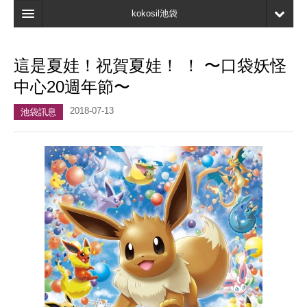
kokosil池袋
主頁
這是夏娃！祝賀夏娃！ ！ 〜口袋妖怪
地圖
中心20週年節〜
最新資訊
2018-07-13
池袋訊息
口碑
我的頁面
書簽