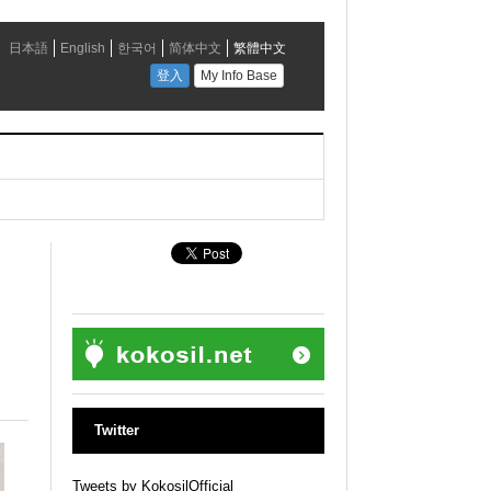
Twitter
Tweets by KokosilOfficial