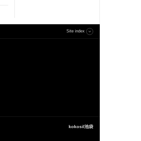
Site index
kokosil池袋