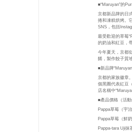
■“Maruyan”的Pura
京都新品牌的日式甜品
捲和凍糕烘烤。它
SNS，包括Ins
最受歡迎的草莓“P
的奶油和紅豆，
今年夏天，京都似乎是新
餚，製作餃子質
■新品牌“Maruyan
京都的家族徽章
個黑圈代表紅豆（
店名稱中“Maruy
■產品價格（活
Pappa草莓（宇
Pappa草莓（鮮
Pappa-tara U