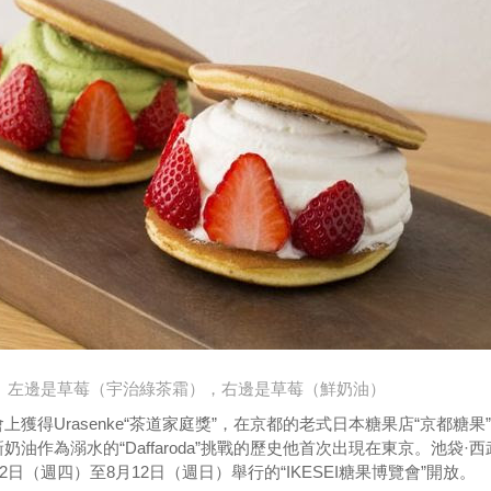
左邊是草莓（宇治綠茶霜），右邊是草莓（鮮奶油）
獲得Urasenke“茶道家庭獎”，在京都的老式日本糖果店“京都糖果
油作為溺水的“Daffaroda”挑戰的歷史他首次出現在東京。池袋·西
月2日（週四）至8月12日（週日）舉行的“IKESEI糖果博覽會”開放。