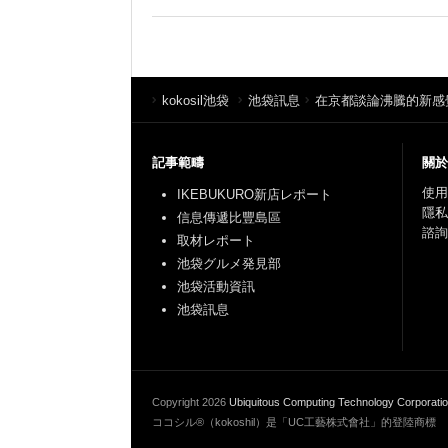
kokosil池袋
池袋訊息
在京都談論沸騰的新感覺·Ara
記事範疇
關於
使用
IKEBUKURO新店レポート
隱私
信息傳遞比豐島區
諮詢
取材レポート
池袋グルメ発見部
池袋活動資訊
池袋訊息
Copyright
2026
Ubiquitous Computing Technology Corporati
ココシル®（kokoshil）是「UC工藝株式會社」的登陸商標