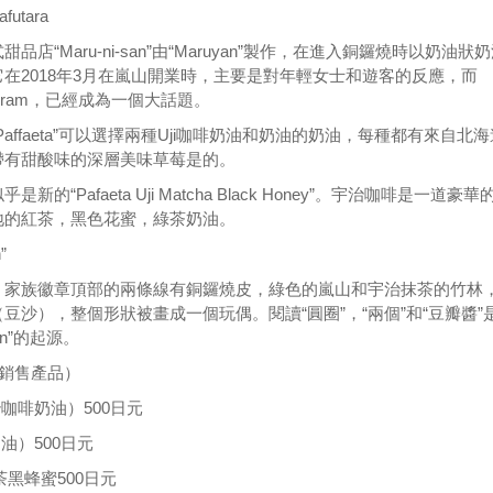
futara
店“Maru-ni-san”由“Maruyan”製作，在進入銅鑼燒時以奶油狀
在2018年3月在嵐山開業時，主要是對年輕女士和遊客的反應，而
tagram，已經成為一個大話題。
affaeta”可以選擇兩種Uji咖啡奶油和奶油的奶油，每種都有來自北海
帶有甜酸味的深層美味草莓是的。
的“Pafaeta Uji Matcha Black Honey”。宇治咖啡是一道豪華
地的紅茶，黑色花蜜，綠茶奶油。
”
。家族徽章頂部的兩條線有銅鑼燒皮，綠色的嵐山和宇治抹茶的竹林
豆沙），整個形狀被畫成一個玩偶。閱讀“圓圈”，“兩個”和“豆瓣醬”
an”的起源。
動銷售產品）
治咖啡奶油）500日元
奶油）500日元
ji抹茶黑蜂蜜500日元