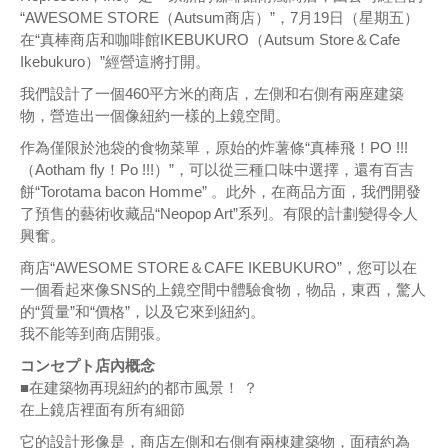
“AWESOME STORE（Autsum商店）”，7月19日（星期五）
在“真棒商店和咖啡館IKEBUKURO（Autsum Store＆Cafe
Ikebukuro）”經營這將打開。
我們設計了一個460平方米的商店，左側和右側有兩座建築
物，營造出一個像紐約一樣的上鏡空間。
作為僅限於池袋的食物菜單，原始的炸薯條“真棒飛！PO !!!
（Aotham fly！Po !!!）”，可以從三種口味中選擇，還有百吉
餅“Torotama bacon Homme” 。此外，在商品方面，我們開發
了預售的藝術收藏品“Neopop Art”系列。有限的計劃變得令人
興奮。
商店“AWESOME STORE＆CAFE IKEBUKURO”，您可以在
一個看起來像SNS的上鏡空間中體驗食物，物品，東西，驚人
的“質量”和“價格”，以及它來到紐約。
我不能等到商店開張。
コンセプト店內概念
■在建築物再現紐約的都市風景！ ？
在上鏡店裡面有所有細節
它的設計形像是，商店左側和右側有兩棟建築物，面積約為