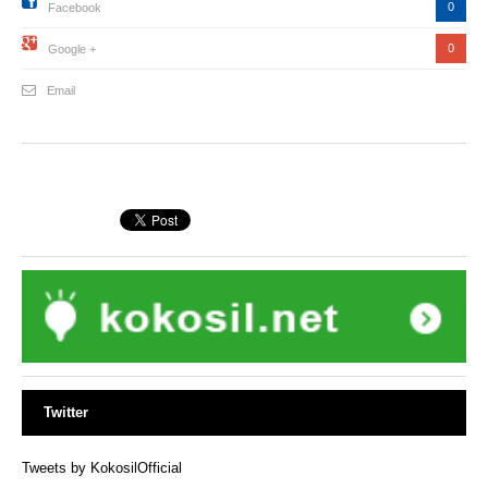
0
Facebook
0
Google +
Email
Twitter
Tweets by KokosilOfficial