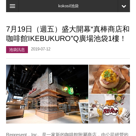
kokosil池袋
主頁
7月19日（週五）盛大開幕“真棒商店和
地圖
咖啡館IKEBUKURO”Q廣場池袋1樓！
最新資訊
2019-07-12
池袋訊息
口碑
我的頁面
書簽
Represent，Inc。是一家新的咖啡館附屬商店，由公司經營的