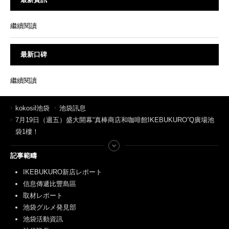
繼續閱讀
最新口碑
繼續閱讀
kokosil池袋
池袋訊息
7月19日（週五）盛大開幕“真棒商店和咖啡館IKEBUKURO”Q廣場池
袋1樓！
記事範疇
IKEBUKURO新店レポート
信息傳遞比豐島區
取材レポート
池袋グルメ発見部
池袋活動資訊