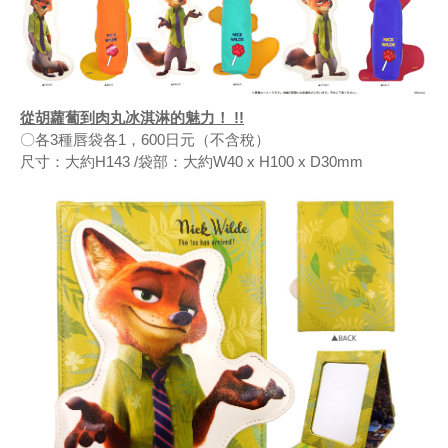
從胡蘿蔔到肉丸冰淇淋的魅力！ !!
〇各3種唇袋各1，600日元（不含稅）
尺寸：大約H143 /袋部：大約W40 x H100 x D30mm