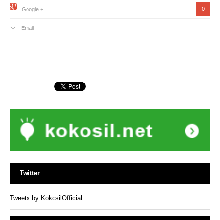
0
Google +
Email
Twitter
Tweets by KokosilOfficial