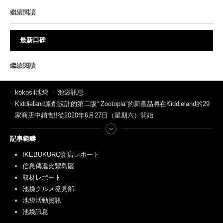
繼續閱讀
最新口碑
繼續閱讀
kokosil池袋
池袋訊息
Kiddieland原創設計的第二版“ Zootopia”的新產品將在Kiddieland的29
家商店中銷售!!從2020年6月27日（星期六）開始
記事範疇
IKEBUKURO新店レポート
信息傳遞比豐島區
取材レポート
池袋グルメ発見部
池袋活動資訊
池袋訊息