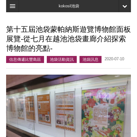
kokosil池袋
主頁
第十五屆池袋蒙帕納斯遊覽博物館面板
地圖
展覽-從七月在越池池袋畫廊介紹探索
最新資訊
博物館的亮點-
口碑
2020-07-10
信息傳遞比豐島區
池袋活動資訊
池袋訊息
我的頁面
書簽