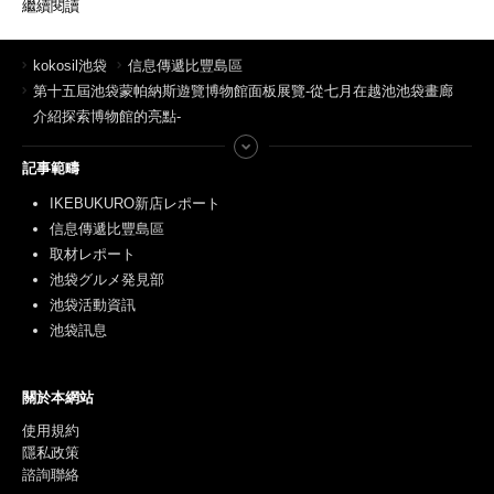
繼續閱讀
kokosil池袋
信息傳遞比豐島區
第十五屆池袋蒙帕納斯遊覽博物館面板展覽-從七月在越池池袋畫廊
介紹探索博物館的亮點-
記事範疇
IKEBUKURO新店レポート
信息傳遞比豐島區
取材レポート
池袋グルメ発見部
池袋活動資訊
池袋訊息
關於本網站
使用規約
隱私政策
諮詢聯絡