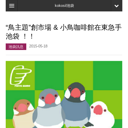
kokosil池袋
主頁
“鳥主題”創市場 & 小鳥咖啡館在東急手
地圖
池袋 ！！
最新資訊
2015-05-18
池袋訊息
口碑
我的頁面
書簽