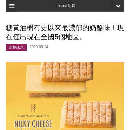
kokosil池袋
主頁
糖黃油樹有史以來最濃郁的奶酪味！現
地圖
在僅出現在全國5個地區。
最新資訊
2020-09-14
池袋訊息
口碑
我的頁面
書簽