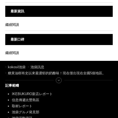
最新資訊
繼續閱讀
最新口碑
繼續閱讀
kokosil池袋
池袋訊息
糖黃油樹有史以來最濃郁的奶酪味！現在僅出現在全國5個地區。
記事範疇
IKEBUKURO新店レポート
信息傳遞比豐島區
取材レポート
池袋グルメ発見部