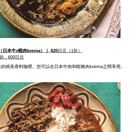
餐盤（日本牛x蝦肉keema）
1,
620
日元（1折）
板
6，600日元
的精美香料咖哩。您可以在日本牛肉和蝦豬肉keema之間享用。