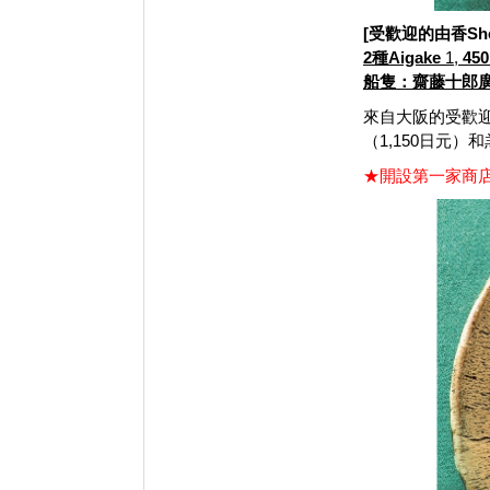
[受歡迎的由香Shok
2種Aigake
1,
450
船隻：齋藤十郎
來自大阪的受歡
（1,150日元）
★開設第一家商