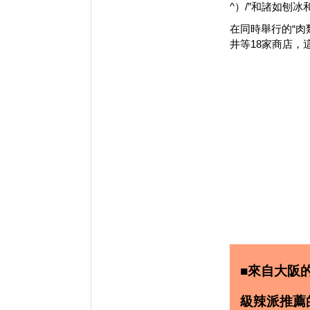
^）/”和
諸如
刨冰
在同時舉行的“肉
井等18家商店，
■來自大阪
級辣派推薦