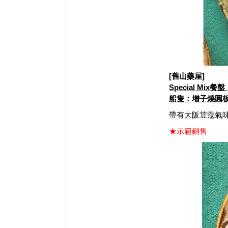
[舊山藥屋]
Special Mix
船隻：增子燒圓
帶有大阪荳蔻氣味
★示範銷售