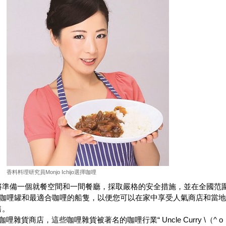
香料料理研究員Monjo Ichijo選擇咖哩
將準備一個就餐空間和一間餐廳，採取嚴格的安全措施，並在全國范
哩咖哩罐和最適合咖哩的船隻，以便您可以在家中享受人氣商店和當
售。
咖哩雜貨
商店，這些
咖哩雜貨被著名的咖哩行業“ Uncle Curry \（^ o