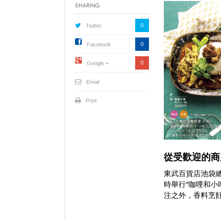
Sharing
0
Twitter
0
Facebook
0
Google +
Email
Print
從受歡迎的商
東武百貨店池袋總
時舉行“咖哩和小
注之外，香料烹飪研