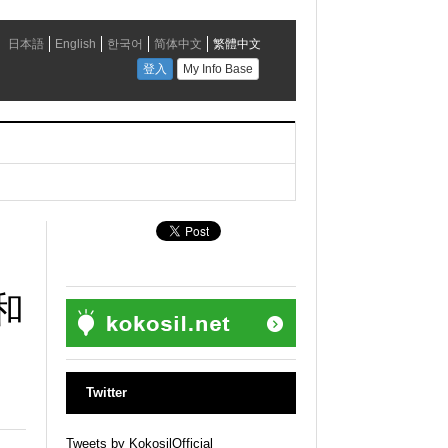
！
和
Twitter
Tweets by KokosilOfficial