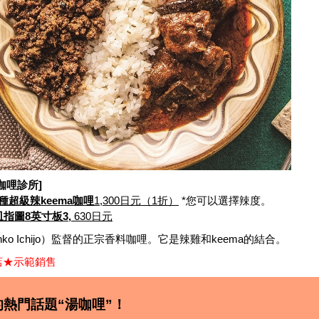
咖哩診所]
種超級辣keema咖哩
1,300日元（1折）
*您可以選擇辣度。
皿指圖8英寸板3,
630日元
ko Ichijo）監督的正宗香料咖哩。它是辣雞和keema的結合。
店★示範銷售
的熱門話題“湯咖哩”！