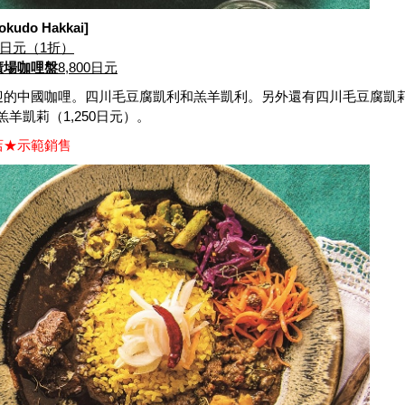
udo Hakkai]
日元（1折）
廣場咖哩盤
8,800日元
迎的中國咖哩。四川毛豆腐凱利和羔羊凱利。另外還有四川毛豆腐凱
和羔羊凱莉（1,250日元）。
店★示範銷售