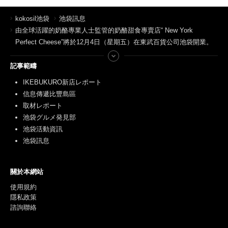
kokosil池袋
池袋訊息
由全球活躍的奶酪專業人士監管的奶酪甜食專賣店“ New York
Perfect Cheese”將於12月4日（星期五）在東武百貨公司池袋開業。
記事範疇
IKEBUKURO新店レポート
信息傳遞比豐島區
取材レポート
池袋グルメ発見部
池袋活動資訊
池袋訊息
關於本網站
使用規約
隱私政策
諮詢聯絡