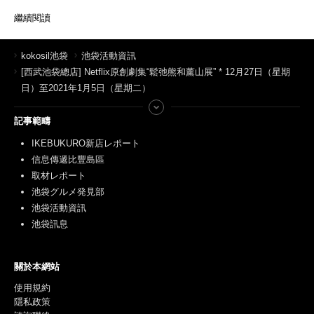
繼續閱讀
kokosil池袋
池袋活動資訊
[西武池袋總店] Netflix原創劇集“鬆弛熊和薰山展” * 12月27日（星期
日）至2021年1月5日（星期二）
記事範疇
IKEBUKURO新店レポート
信息傳遞比豐島區
取材レポート
池袋グルメ発見部
池袋活動資訊
池袋訊息
關於本網站
使用規約
隱私政策