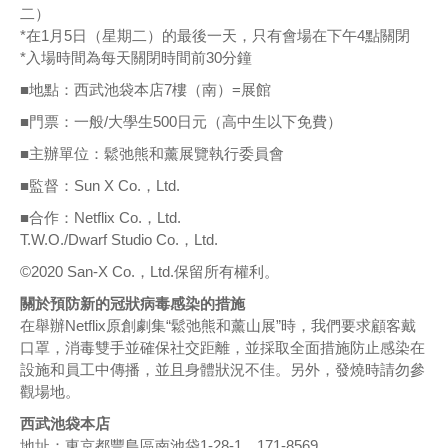
二）
*在1月5日（星期二）的最後一天，只有會場在下午4點關閉
*入場時間為每天關閉時間前30分鐘
■地點：西武池袋本店7樓（南）=展館
■門票：一般/大學生500日元（高中生以下免費）
■主辦單位：鬆弛熊和薰展覽執行委員會
■監督：Sun X Co.，Ltd.
■合作：Netflix Co.，Ltd.
T.W.O./Dwarf Studio Co.，Ltd.
©2020 San-X Co.，Ltd.保留所有權利。
關於預防新的冠狀病毒感染的措施
在舉辦Netflix原創劇集“鬆弛熊和薰山展”時，我們要求顧客戴
口罩，消毒雙手並確保社交距離，並採取全面措施防止感染在
設施和員工中傳播，並且身體狀況不佳。另外，發燒時請勿參
觀場地。
西武池袋本店
地址：東京都豐島區南池袋1-28-1，171-8569