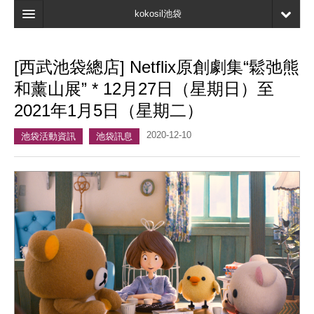
kokosil池袋
主頁
[西武池袋總店] Netflix原創劇集“鬆弛熊
地圖
和薰山展” * 12月27日（星期日）至
最新資訊
2021年1月5日（星期二）
口碑
2020-12-10
池袋活動資訊
池袋訊息
我的頁面
書簽