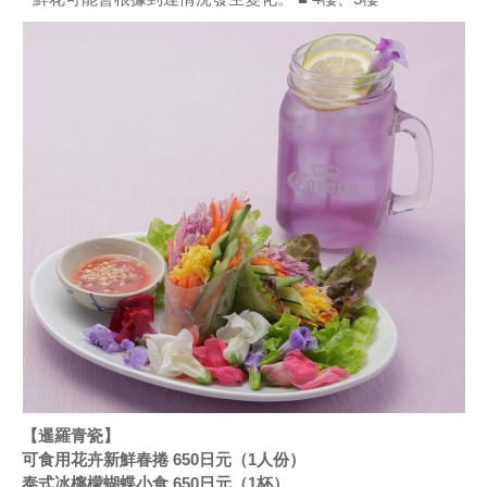
【暹羅青瓷】
可食用花卉新鮮春捲 650日元（1人份）
泰式冰檸檬蝴蝶小食 650日元（1杯）