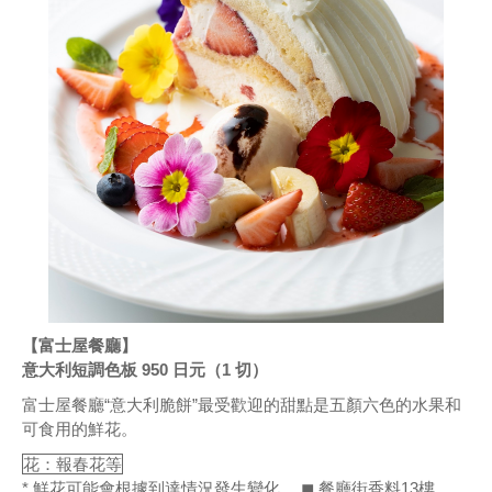
【富士屋餐廳】
意大利短調色板 950 日元（1 切）
富士屋餐廳“意大利脆餅”最受歡迎的甜點是五顏六色的水果和
可食用的鮮花。
花：報春花等
* 鮮花可能會根據到達情況發生變化。 ◼ 餐廳街香料13樓