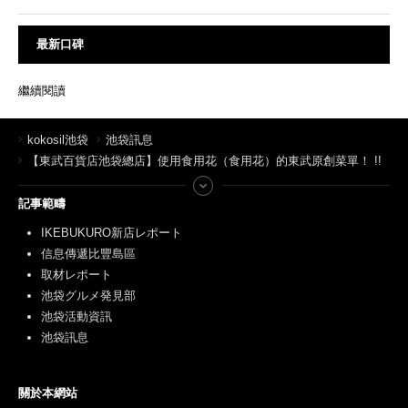
最新口碑
繼續閱讀
kokosil池袋
池袋訊息
【東武百貨店池袋總店】使用食用花（食用花）的東武原創菜單！ !!
記事範疇
IKEBUKURO新店レポート
信息傳遞比豐島區
取材レポート
池袋グルメ発見部
池袋活動資訊
池袋訊息
關於本網站