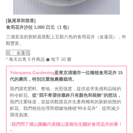
[鼠尾草和茴香]
食用花卉沙拉 1,080 日元（1 包）
三浦直送的新鮮蔬菜配上五顏六色的食用花卉（金蓮花），外
觀豐富。
花： 金蓮花
* 每天出售 5 件商品 ◼ 地下 10 層
Yokoyama Gardening
是東京清瀨市一位種植食用花卉 15
代的農民，特別注重無農藥栽培。
我們講究肥料、整地、光照強度，提供追求美感和品味的
時令鮮花。
從“我不希望你最終只有顏色和裝飾”的想法，
我們注重味道，並提供觀賞花卉生產商獨有的新鮮狀態的
鮮花。我們相信合理而穩健地種植“時令花卉”，從而減少
環境負擔。
-我們問了橫山園藝代表橫山直樹先生關於食用花卉的事！
~