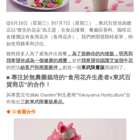
從6月16日（星期三）到7月7日（星期三），東武百貨池袋總
店以“微笑的花朵”為主題，在食品樓層、餐廳區香料、咖啡店
各樓層設有食用花卉（食用花卉）。我們將開發限時菜單，例
如使用糖果和沙拉。
雖然很多人為了避免外出就餐
，為了裝飾你的內後飯，明亮和
我希望你成為一個健康的感覺，
並把
我希望你認識艾迪我牛花
的想法
給客戶和商業夥伴，
創造一個
東武限量版
我做到了。
■ 專注於無農藥栽培的“食用花卉生產者x東武百
貨商店”的合作！
與專賣店“Edible Garden”和生產商“Yokoyama Horticulture”合
作推出
三款東武限量版產品。
◆ 與
食園合作