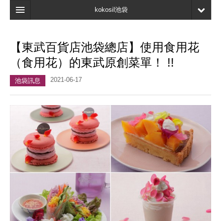
kokosil池袋
主頁
【東武百貨店池袋總店】使用食用花
地圖
（食用花）的東武原創菜單！ !!
最新資訊
2021-06-17
池袋訊息
口碑
我的頁面
書簽