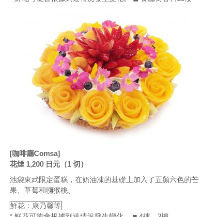
[咖啡廳Comsa]
花煙 1,200 日元（1 切）
池袋東武限定蛋糕，在奶油凍的基礎上加入了五顏六色的芒
果、草莓和獼猴桃。
鮮花：康乃馨等
* 鮮花可能會根據到達情況發生變化。 ■ 4樓、3樓