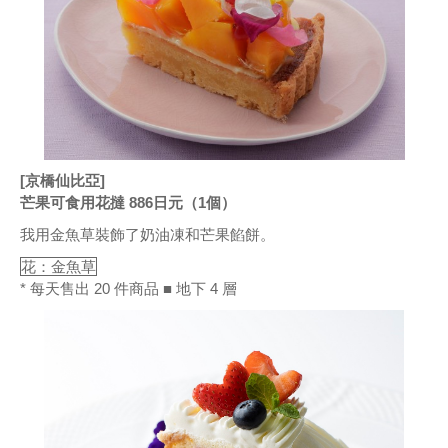
[京橋仙比亞]
芒果可食用花撻 886日元（1個）
我用金魚草裝飾了奶油凍和芒果餡餅。
花：金魚草
* 每天售出 20 件商品 ■ 地下 4 層