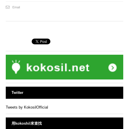
Email
Twitter
Tweets by KokosilOfficial
用kokoshil來查找