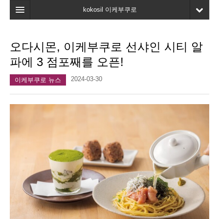
kokosil 이케부쿠로
홈
오다시몬, 이케부쿠로 선샤인 시티 알
지도
파에 3 점포째를 오픈!
최신정보
2024-03-30
이케부쿠로 뉴스
고객평가
마이페이지
즐겨찾기