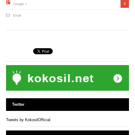
0
Google +
Email
Twitter
Tweets by KokosilOfficial