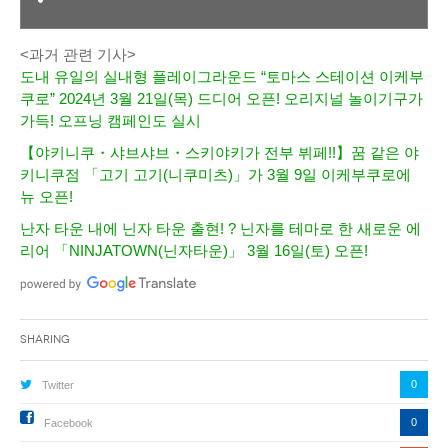
<과거 관련 기사>
도내 유일의 실내형 플레이그라운드 “토마스 스테이션 이케부
쿠로” 2024년 3월 21일(목) 드디어 오픈! 오리지널 놀이기구가
가득! 오프닝 캠페인도 실시
【야키니쿠・샤브샤브・스키야키가 전부 뷔페!!】꿈 같은 야
키니쿠점 「고기 고기(니쿠미츠)」가 3월 9일 이케부쿠로에
뉴 오픈!
난자 타운 내에 닌자 타운 출현! ? 닌자를 테마로 한 새로운 에
리어 「NINJATOWN(닌자타운)」 3월 16일(토) 오픈!
Sharing
0
Twitter
0
Facebook