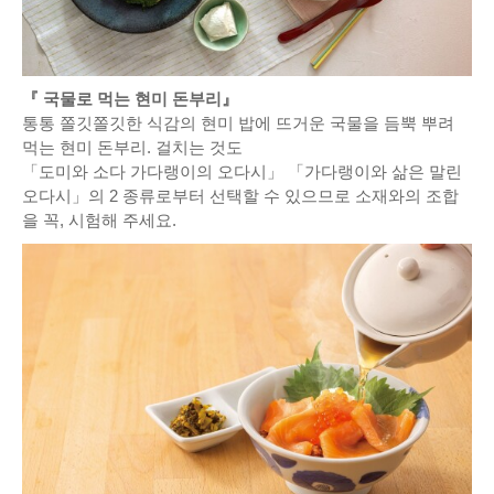
『 국물로 먹는 현미 돈부리』
통통 쫄깃쫄깃한 식감의 현미 밥에 뜨거운 국물을 듬뿍 뿌려
먹는 현미 돈부리. 걸치는 것도
「도미와 소다 가다랭이의 오다시」 「가다랭이와 삶은 말린
오다시」의 2 종류로부터 선택할 수 있으므로 소재와의 조합
을 꼭, 시험해 주세요.