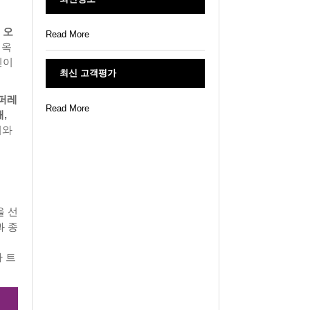
 오
Read More
 옥
린이
최신 고객평가
 퍼레
Read More
,
이와
을 선
과 종
 트