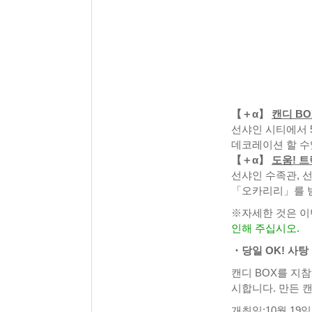
【＋α】
캔디 BO
선샤인 시티에서 5
데코레이션 할 수
【＋α】
도움! 트
선샤인 수족관, 선
「오카리리」를 받
※자세한 것은 이
인해 주십시오.
・당일 OK! 사탕
캔디 BOX를 지참
시합니다. 만든 캔
개최일:10월 19일(