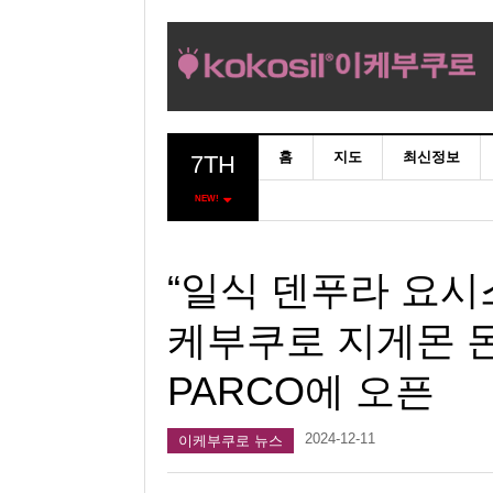
홈
지도
최신정보
7TH
NEW!
“일식 덴푸라 요시
케부쿠로 지게몬 돈
PARCO에 오픈
2024-12-11
이케부쿠로 뉴스