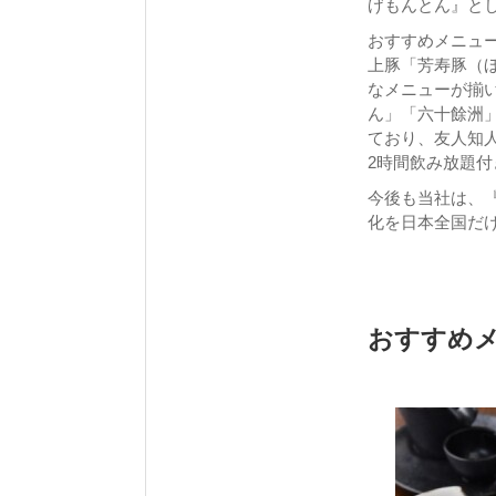
げもんとん』と
おすすめメニュ
上豚「芳寿豚（
なメニューが揃
ん」「六十餘洲
ており、友人知
2時間飲み放題付
今後も当社は、
化を日本全国だ
おすすめ