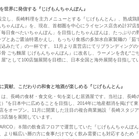
化を世界に発信する『じげもんちゃんぽん』
に設立し、長崎料理を主力メニューとする『じげもんとん』、熟成鶏
んちゃんぽん』を、現在、首都圏を中心にライセンス店含め計37店
「毎日食べたいちゃんぽん」を目指したちゃんぽんは、たっぷりの
ープとあご醤油特選かえし、もっちり食感の多加水自家製麺の「茹
込みたて」の一杯です。 11月より直営店にてリブランディングの
骨 ごち麵屋 じげもんちゃんぽん』に改名し、ラーメンを含む“ご
屋”として100店舗展開を目標に、日本全国と海外展開を目指して
元に貢献、こだわりの和食と地酒が楽しめる『じげもんとん』
』は、長崎の食材・食文化・旬を楽しむ居酒屋です。当社は、長崎の
）”を日本中に広めることを目指し、2014年に地産都消を掲げて東
店をオープン。11月に開業した注目の複合商業施設「長崎スタジ
在3店舗を展開しています。
ARCO」８階の飲食店フロアで運営していた『じげもんちゃんぽん
を、より幅広い層の方に食事だけでなく飲み需要にも対応するため『