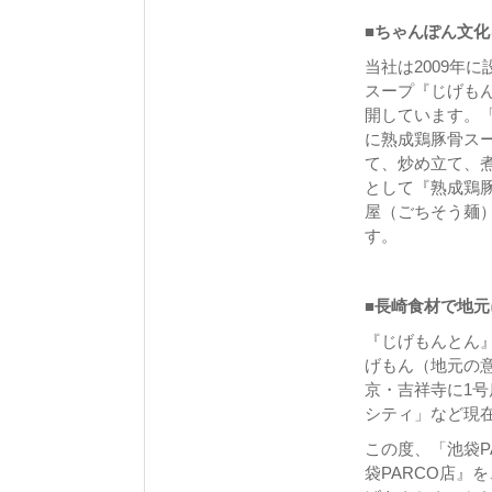
■ちゃんぽん文
当社は2009年
スープ『じげも
開しています。
に熟成鶏豚骨ス
て、炒め立て、煮
として『熟成鶏豚
屋（ごちそう麺）
す。
■長崎食材で地
『じげもんとん
げもん（地元の意
京・吉祥寺に1号
シティ」など現
この度、「池袋P
袋PARCO店』