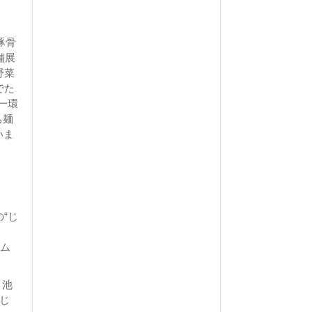
豚骨
舗展
野菜
でた
一環
ち麺
いま
“じ
アム
 池
じ