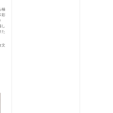
る極
多彩
さ
備し
けた
食文