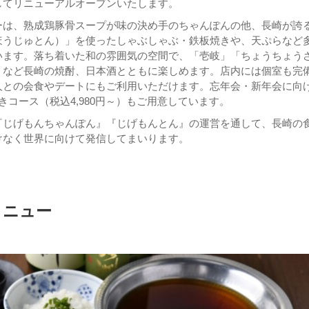
してリニューアルオープンいたします。
ーは、熟成鶏豚骨スープが味の決め手のちゃんぽんの他、長崎が誇
ほうじゅとん）」を使ったしゃぶしゃぶ・鉄板焼きや、天ぷらなど
います。落ち着いた和の雰囲気の空間で、「壱岐」「ちょうちょう
」など長崎の焼酎、日本酒とともに楽しめます。店内には個室も完
人との会食やデートにもご利用いただけます。忘年会・新年会に向
きコース（税込4,980円～）もご用意しています。
『じげもんちゃんぽん』『じげもんとん』の運営を通して、長崎の
けなく世界に向けて発信してまいります。
メニュー