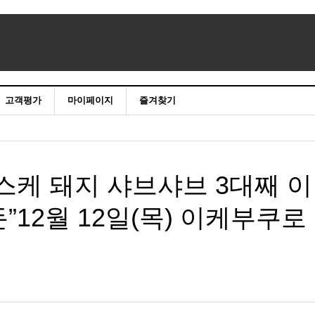
고객평가
마이페이지
즐겨찾기
스케 돼지 샤브샤브 3대째 이
”12월 12일(목) 이케부쿠로