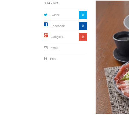
Sharing
0
Twitter
0
Facebook
0
Google +
Email
Print