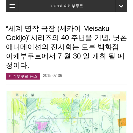
kokosil 이케부쿠로
홈
“세계 명작 극장 (세카이 Meisaku
지도
Gekijo)”시리즈의 40 주년을 기념, 닛폰
최신정보
애니메이션의 전시회는 토부 백화점
이케부쿠로에서 7 월 30 일 개최 될 예
고객평가
정이다.
마이페이지
2015-07-06
이케부쿠로 뉴스
즐겨찾기