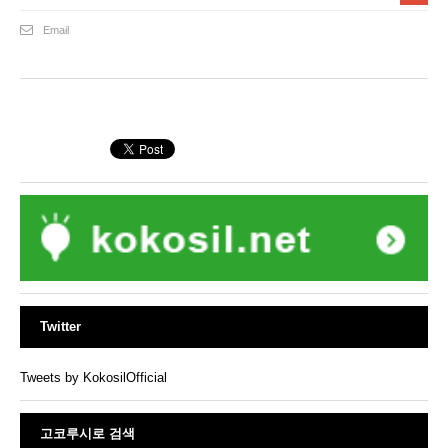
Email
Twitter
Tweets by KokosilOfficial
고코루시로 검색