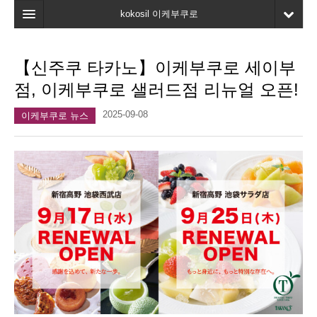
kokosil 이케부쿠로
홈
【신주쿠 타카노】이케부쿠로 세이부
지도
점, 이케부쿠로 샐러드점 리뉴얼 오픈!
최신정보
2025-09-08
이케부쿠로 뉴스
고객평가
마이페이지
즐겨찾기