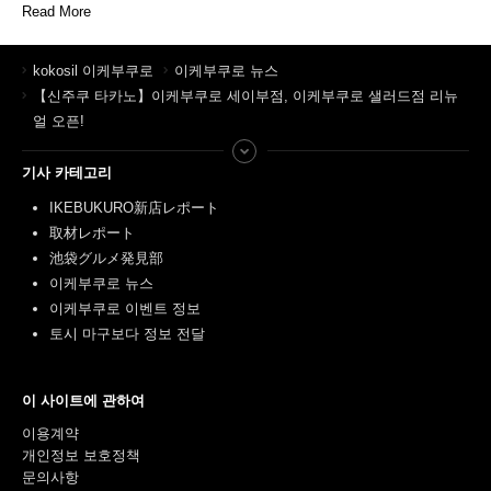
Read More
kokosil 이케부쿠로
이케부쿠로 뉴스
【신주쿠 타카노】이케부쿠로 세이부점, 이케부쿠로 샐러드점 리뉴
얼 오픈!
기사 카테고리
IKEBUKURO新店レポート
取材レポート
池袋グルメ発見部
이케부쿠로 뉴스
이케부쿠로 이벤트 정보
토시 마구보다 정보 전달
이 사이트에 관하여
이용계약
개인정보 보호정책
문의사항