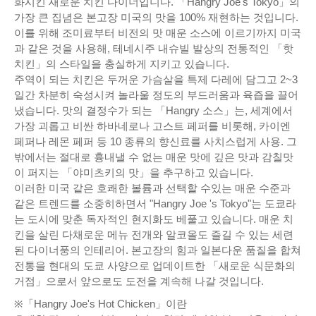
화시킨 새로운 치킨 다이너입니다. 「Hangry Joe's Tokyo」의
가장 큰 집념은 본고장 미국의 맛을 100% 재현하는 것입니다.
이를 위해 조미료부터 비전의 맛 매운 소스에 이르기까지 미국
과 같은 것을 사용해, 테네시주 내슈빌 발상의 전통적인 「핫
치킨」의 스타일을 충실하게 지키고 있습니다.
주역이 되는 치킨은 두꺼운 가슴살을 특제 다레에 담그고 2~3
일간 차분히 숙성시켜 놀라울 정도의 부드러움과 육즙을 끌어
냈습니다. 맛의 결정수가 되는 「Hangry 소스」는, 세계에서
가장 괴롭고 비싼 하바네로나 고스트 페퍼를 비롯해, 카이엔
페퍼나 레몬 페퍼 등 10 종류의 향신료를 사치스럽게 사용. 그
밖에서는 절대로 흉내낼 수 없는 매운 맛에 깊은 맛과 감칠맛
이 퍼지는 「야미츠키의 맛」을 추구하고 있습니다.
이러한 미국 같은 호쾌한 볼륨과 선택할 수있는 매운 수준과
같은 트렌드를 소중히하면서 "Hangry Joe 's Tokyo"는 도쿄라
는 도시에 맞춘 독자적인 현지화도 베풀고 있습니다. 매운 치
킨을 살린 다채로운 메뉴 전개와 알코올도 즐길 수 있는 세련
된 다이너풍의 인테리어. 본고장의 힘과 일본다운 품질을 합쳐
전통을 현대의 도쿄 사양으로 업데이트한 「새로운 식문화의
거점」으로서 앞으로도 도전을 계속해 나갈 것입니다.
※「Hangry Joe's Hot Chicken」이란