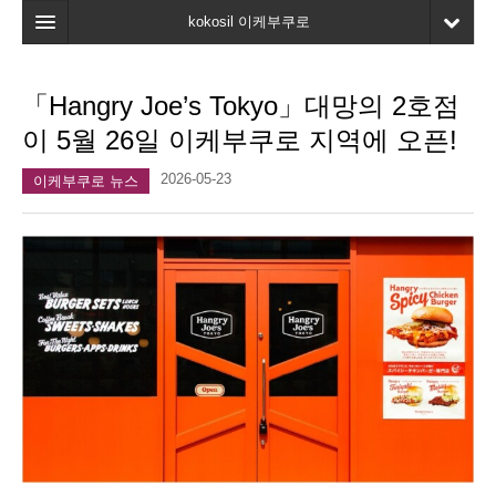
kokosil 이케부쿠로
홈
「Hangry Joe’s Tokyo」대망의 2호점
지도
이 5월 26일 이케부쿠로 지역에 오픈!
최신정보
2026-05-23
이케부쿠로 뉴스
고객평가
마이페이지
즐겨찾기