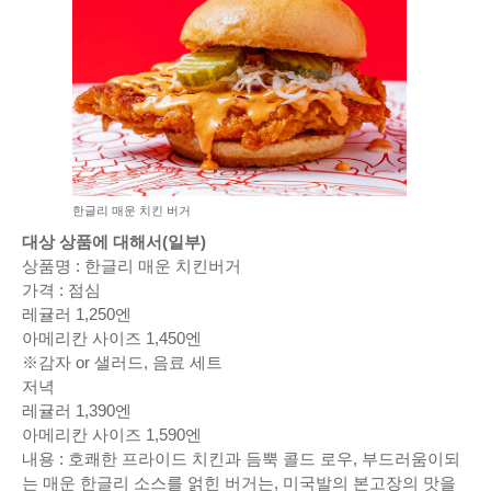
한글리 매운 치킨 버거
대상 상품에 대해서(일부)
상품명 : 한글리 매운 치킨버거
가격 : 점심
레귤러 1,250엔
아메리칸 사이즈 1,450엔
※감자 or 샐러드, 음료 세트
저녁
레귤러 1,390엔
아메리칸 사이즈 1,590엔
내용 : 호쾌한 프라이드 치킨과 듬뿍 콜드 로우, 부드러움이되
는 매운 한글리 소스를 얽힌 버거는, 미국발의 본고장의 맛을