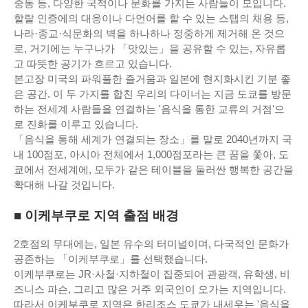
중동 등, 다양한 국적이나 문화를 가지는 사람들이 모입니다.
할랄 인증에의 대응이나 다언어를 할 수 있는 스탭의 채용 등,
나라·종교·식문화의 벽을 하나하나 정중하게 제거해 온 것으
로, 거기에는 누구나가 「맛있는」을 공유할 수 있는, 자유롭
고 따뜻한 공기가 흐르고 있습니다.
본고장 미국의 파워풀한 즐거움과 일본에 현지화시킨 기분 좋
은 공간. 이 두 가지를 합친 우리의 다이너는 지금 도쿄를 방문
하는 전세계 사람들을 연결하는 '음식을 통한 교류의 거점'으
로 진화를 이루고 있습니다.
「음식을 통해 세계가 연결되는 장소」를 말로 2040년까지 국
내 100점포, 아시아 전체에서 1,000점포라는 큰 꿈을 쫓아, 도
쿄에서 전세계에, 모두가 같은 테이블을 둘러싼 행복한 공간을
확대해 나갈 것입니다.
■ 이케부쿠로 지역 출점 배경
2호점의 무대에는, 일본 유수의 터미널이며, 다국적인 문화가
공존하는 「이케부쿠로」를 선택했습니다.
이케부쿠로는 JR·사철·지하철이 집중되어 관광객, 유학생, 비
즈니스 파슨, 그리고 많은 거주 외국인이 오가는 지역입니다.
따라서 이케부쿠로 지역은 한리조스 도쿄가 내세우는 '음식을