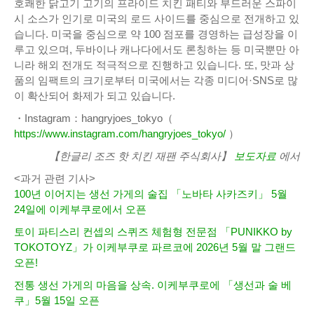
호쾌한 닭고기 고기의 프라이드 치킨 패티와 부드러운 스파이
시 소스가 인기로 미국의 로드 사이드를 중심으로 전개하고 있
습니다. 미국을 중심으로 약 100 점포를 경영하는 급성장을 이
루고 있으며, 두바이나 캐나다에서도 론칭하는 등 미국뿐만 아
니라 해외 전개도 적극적으로 진행하고 있습니다. 또, 맛과 상
품의 임팩트의 크기로부터 미국에서는 각종 미디어·SNS로 많
이 확산되어 화제가 되고 있습니다.
・Instagram：hangryjoes_tokyo（
https://www.instagram.com/hangryjoes_tokyo/
）
【한글리 조즈 핫 치킨 재팬 주식회사】
보도자료
에서
<과거 관련 기사>
100년 이어지는 생선 가게의 술집 「노바타 사카즈키」 5월
24일에 이케부쿠로에서 오픈
토이 파티스리 컨셉의 스퀴즈 체험형 전문점 「PUNIKKO by
TOKOTOYZ」가 이케부쿠로 파르코에 2026년 5월 말 그랜드
오픈!
전통 생선 가게의 마음을 상속. 이케부쿠로에 「생선과 술 베
쿠」5월 15일 오픈