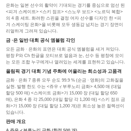
은화는 일본 선수의 활약이 기대되는 경기를 중심으로 엄선 된
<피겨 스케이트> <스키 점프> <스노우 보드> <노르딕 복합>
의 4 종 세트. 화려한 스핀을 결정 여자 선수를 디자인 한 <피
겨 스케이팅 은화>을 비롯해 모두 생동감 넘치는 경기 장면이
리얼하게 그려져 있습니다.
금 ·은 일반 대회 공식 엠블럼 각인
모든 금화 · 은화의 표면은 대회 공식 엠블럼을 새겨 져있다.
평창 P와 Ch 한글을 모티브로 얼음과 눈, 선수 등 평창에 모이
는 모든 조합 누구에게나 열려있는 세계를 표현하고 있습니다.
올림픽 경기 대회 기념 주화에 어울리는 희소성과 고품격
금화 · 은화 7 종류 모두 순도 99.9 % (순금 · 영화)의 고화질을
실현. 발행 한도 수는 <쥬우ィ부루노리 금화> 4,500 매 (대일
할당 500 매) <스케이트 금화>가 15,000 장 (대일 할당 650
매), 은화 4 종 각 25,000 (대일 할당 각 1,200 매) <스키 점프 금
화>가 15,000 장 (대일 할당 1,200 개)은 희소성 높은 컬렉션이
있습니다.
판매 개요
A 쥬우ィ부루노리 금화 (한정 500 개)