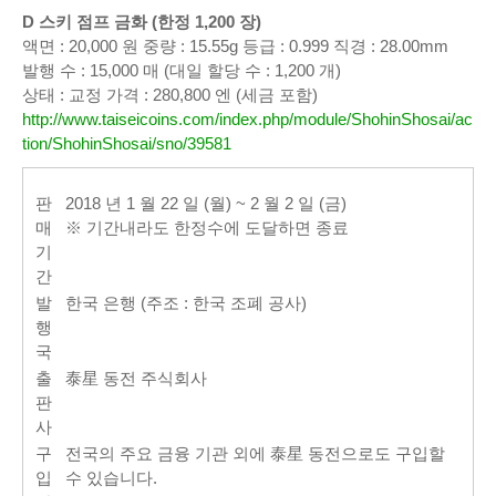
D 스키 점프 금화 (한정 1,200 장)
액면 : 20,000 원 중량 : 15.55g 등급 : 0.999 직경 : 28.00mm
발행 수 : 15,000 매 (대일 할당 수 : 1,200 개)
상태 : 교정 가격 : 280,800 엔 (세금 포함)
http://www.taiseicoins.com/index.php/module/ShohinShosai/ac
tion/ShohinShosai/sno/39581
판
2018 년 1 월 22 일 (월) ~ 2 월 2 일 (금)
매
※ 기간내라도 한정수에 도달하면 종료
기
간
발
한국 은행 (주조 : 한국 조폐 공사)
행
국
출
泰星 동전 주식회사
판
사
구
전국의 주요 금융 기관 외에 泰星 동전으로도 구입할
입
수 있습니다.