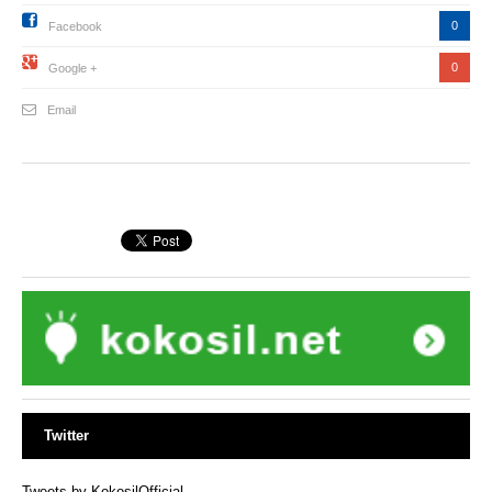
0
Facebook
0
Google +
Email
Twitter
Tweets by KokosilOfficial