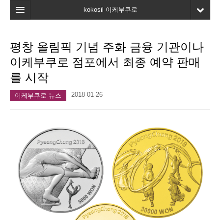
kokosil 이케부쿠로
홈
평창 올림픽 기념 주화 금융 기관이나
지도
이케부쿠로 점포에서 최종 예약 판매
최신정보
를 시작
고객평가
2018-01-26
이케부쿠로 뉴스
마이페이지
즐겨찾기