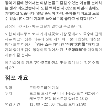
장의 개점에 있어서는 여성 분들도 즐길 수있는 메뉴를 눈에하
는 생각 이있었습니다. 또한 백화점 내 것으로 패밀리 층에도
기대하고 있습니다. 옛날 손님이 자녀, 손자를 데려오고 느낄
수 있습니다. 그런 기회도 늘어날수록 좋다고 생각합니다 "
점장의 나가사와 씨는 그렇게 말하고 주셨습니다.
또한 이케부쿠로 토부 가게 桂花全 매장 중에서도 국수에 관해
서는 최고의 상품. 레몬과 진한 돼지 뼈 국물이 참신한 매칭을
했다 토부 한정의
「영몽 소금 라미 엔
'전통'太肉麺
"돼지
고
기의 향미 튀김이 엉덩이를 걷어차 탄
「오향肉麺'등
매력적인
메뉴가 줄 섭니다.
이 기회에 꼭 원조 쿠마모토라면의 맛을 즐겨 보는 것은 어떨
까요?
점포 개요
점명
쿠마모토라면 계화
위치
도쿄도 토시 마구 니시 1-1-25 토부 백화점 이
케부쿠로 본점 레스토랑 향신료 13 층
영업 시간
11 : 00 ~ 22 : 00 (라스트 오더 21:30)