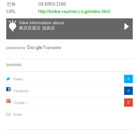
전화
03-6903-1166
URL
http://keika-raumen.co.jp/index.html
View information about
東武百貨店 池袋店
Sharing
0
Twitter
0
Facebook
0
Google +
Email