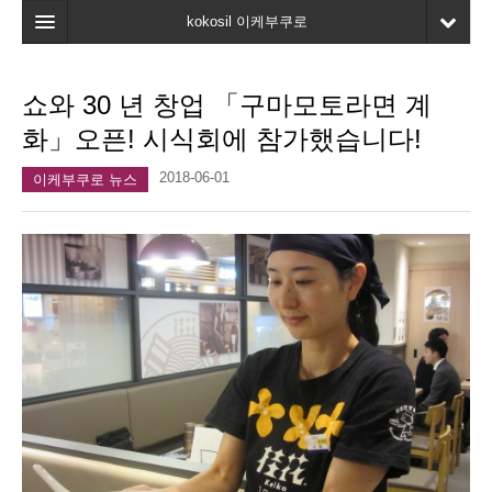
kokosil 이케부쿠로
홈
쇼와 30 년 창업 「구마모토라면 계
지도
화」오픈! 시식회에 참가했습니다!
최신정보
2018-06-01
이케부쿠로 뉴스
고객평가
마이페이지
즐겨찾기