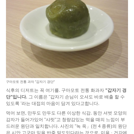
구마모토 전통 과자 "갑자기 경단"
식후의 디저트는 꼭 여기를. 구마모토 전통 화과자
"갑자기 경
단"입니다.
그 이름은 "갑자기 손님이 오셔도 바로 배출 할 수
있도록 '라는 대접의 마음이 담겨 있다고합니다.
먹어 보면, 만두도 만두도 다른 이상한 식감. 동안 셔벗 모양의
감자가 들어가있어 "샤릿"고 청량감있는 먹을 때의 느낌이 부
드러운 원단과 일치합니다. 사진의 "녹 옥」(전 4 종류)의 원단
은 시안 고구마 잎을 반죽 말도있다라는 것으로, 미용 · 건강에