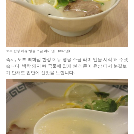
토부 한정 메뉴 '영몽 소금 라미 엔」(842 엔)
즉시, 토부 백화점 한정 메뉴 영몽 소금 라미 엔을 시식 해 주셨
습니다! 백탁 돼지 뼈 국물에 얇게 썬 레몬이 윤상 떠서 눈길보
기 만해도 입안에 신맛을 느낍니다.