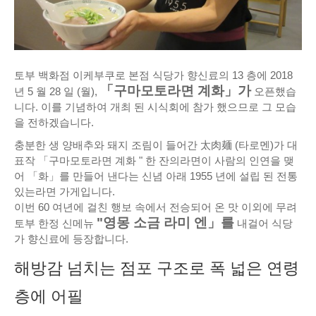
토부 백화점 이케부쿠로 본점 식당가 향신료의 13 층에 2018
「구마모토라면 계화」가
년 5 월 28 일 (월),
오픈했습
니다. 이를 기념하여 개최 된 시식회에 참가 했으므로 그 모습
을 전하겠습니다.
충분한 생 양배추와 돼지 조림이 들어간 太肉麺 (타로멘)가 대
표작 「구마모토라면 계화 " 한 잔의라면이 사람의 인연을 맺
어 「화」를 만들어 낸다는 신념 아래 1955 년에 설립 된 전통
있는라면 가게입니다.
이번 60 여년에 걸친 행보 속에서 전승되어 온 맛 이외에 무려
"영몽 소금 라미 엔」를
토부 한정 신메뉴
내걸어 식당
가 향신료에 등장합니다.
해방감 넘치는 점포 구조로 폭 넓은 연령
층에 어필