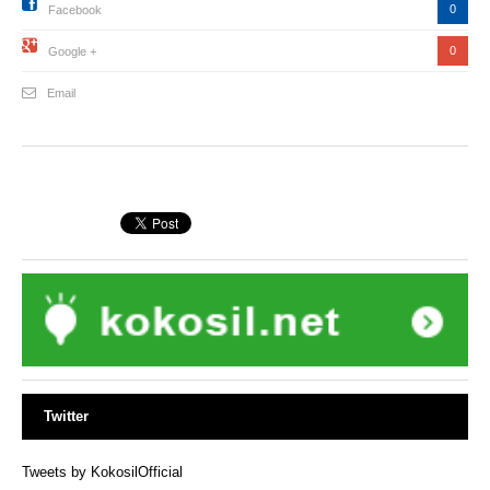
0
Facebook
0
Google +
Email
Twitter
Tweets by KokosilOfficial