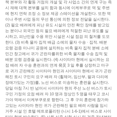
책 본부와 각 활동 거점의 개설 및 각 사업소 간의 연계 구는 즉
시 재해 대책 본부를 설치 함과 동시에 이케부쿠로 역 및 주변
에 현지 연락 조정 소 정보 제공 스테이션을 개설한다. 또한 역
이나 주변 사업 등의 무선 통신에 의한 정보 전달을 실시한다.
(2) 필요 배려에게 피난 유도 시설의 안전 확인 장애를 받고있
는 분이나 외국인 등의 필요 배려에게 적절한 피난 유도를 실
시하고, 피난민을 수용 위안 시설은 시설 점검 의 철저를 도모
한다. (3) 비축 물자 집적 배급 소에의 물자 수송 · 집적. 배분
요령 검증 미나미 공원에 설치하는 비축 물자 집적 분배 소에
민간 창고에서 귀가 곤란자를위한 비축 물자를 수송 집적 및
배분 요령 검증을 실시한다. (4) 사이타마 현에서 실시하는 요
점 배려 자 수송 훈련과의 연계 発災 3 일 후를 상정하고 마구
로 귀가 곤란해진 사이타마 현민과 사이타마 현에서 귀가 곤란
해진 토시 구민의 요구 배려 자 (휠체어, 임산부, 팔과 다리에
장애가있는 가정)를, 노선 버스로 이송하는 훈련을 실시한다.
당일 아침 7시 반 넘어서 사이타마 현의 주선 노선 버스가 토시
구민 가정의 요점 배려 자 10 명과 정상인 5 명을 태우고 코시
가야 역에서 이케부쿠로로 향한다. 그 후 구의 훈련에 참가하
고있는 사이타마 현민 귀가 곤란해진 필요 배려 사람을 임시
거주 시설 인 호텔 메트로폴리탄 (니시 1-6-1)에서 버스로 사이
타마 현에 반송한다. (5) 사회 실증 실험 실시 및 검증 작년부터