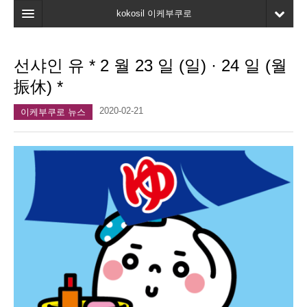
kokosil 이케부쿠로
홈
선샤인 유 * 2 월 23 일 (일) · 24 일 (월
지도
振休) *
최신정보
2020-02-21
이케부쿠로 뉴스
고객평가
마이페이지
즐겨찾기