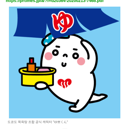
https://prtimes.jp/a/?f=d20364-20200213-7468.pdf
도쿄도 목욕탕 조합 공식 캐릭터 "ゆ뽀くん"