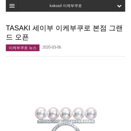
kokosil 이케부쿠로
홈
TASAKI 세이부 이케부쿠로 본점 그랜
지도
드 오픈
최신정보
2020-03-06
이케부쿠로 뉴스
고객평가
마이페이지
즐겨찾기