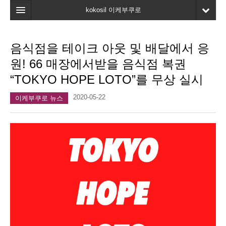
kokosil 이케부쿠로
홈
음식점을 테이크 아웃 및 배달에서 응
지도
원! 66 매장에서받을 음식점 복권
최신정보
“TOKYO HOPE LOTO”를 무상 실시
고객평가
2020-05-22
이케부쿠로 뉴스
마이페이지
즐겨찾기