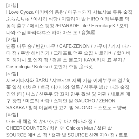
[아행]
I Love Gyoza 아키바의 용왕 / 아구 ~ 돼지 샤브샤브 류큐 술집
ぶらんちゅ / 아사히 식당 / 이탈리아 발 HIRO 이케부쿠로 역
동쪽 출구 / 에비스 팽창 /F.PARADE Life / HermitageK / 오키
나와 주점 빠라다ヰ스 하마 마쓰 초 / 音鶏屋
[카행]
단풍 나무 숲 / 반얀 나무 / CAFE-ZENON / 카무이 / 키지 다카
다 점 / 주방 해바라기 / 크래프트 맥주 술집 시토라바 / 할아버
지 히가시 코 엔지 점 / 검은 소 불고기 KAYA 키치 죠 우지 /
Cosmologia / Kotetsu / 고민가 주점 彦べえ
[사행]
시모키타자와 BARU / 샤브샤브 저택 기쁨 이케부쿠로 점 / 旬
菜 일식 야채은 / 백금 다카나와 얼룩 / 신주쿠 思ひ 나와 술집
인연 (테) 나스 / 신주쿠 닭 꼬치 만두 훨씬 및 저편 / 새로운 메
구 찻집 / 미도리 바람 / 스페인 발 GAUCHO / ZENON
SAKABA / 창작 이탈리안 고기 발 SUONO ~ 스오노 ~ 양국
[타행]
대표 새 체결 역 かいかぶり 아키하바라 점 /
CHEERCOUNTER / 치킨 맨 Chicken Man / 철판 발
SOURCE 에비스 점 / 철판 발 SOURCE 산겐 자야 점 / 토토