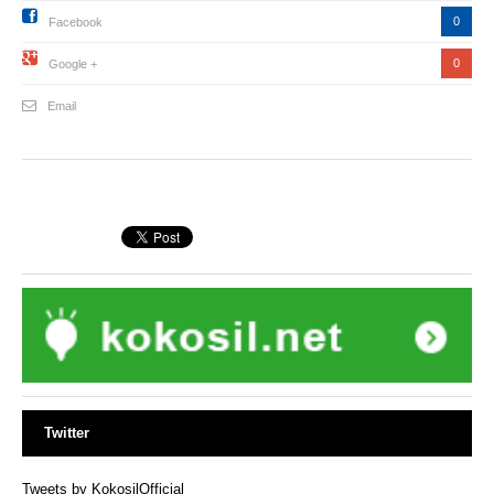
0
Facebook
0
Google +
Email
Twitter
Tweets by KokosilOfficial