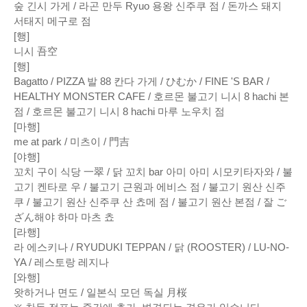
숲 긴시 가게 / 라곤 만두 Ryuo 용왕 신주쿠 점 / 돈까스 돼지
서태지 메구로 점
[행]
니시 吾空
[행]
Bagatto / PIZZA 발 88 칸다 가게 / ひむか / FINE 'S BAR /
HEALTHY MONSTER CAFE / 호르몬 불고기 니시 8 hachi 본
점 / 호르몬 불고기 니시 8 hachi 마루 노우치 점
[마행]
me at park / 미츠이 / 門吉
[야행]
꼬치 구이 식당 一翠 / 닭 꼬치 bar 아미 아미 시모키타자와 / 불
고기 켄타로 우 / 불고기 근원과 에비스 점 / 불고기 원산 신주
쿠 / 불고기 원산 신주쿠 산 쵸메 점 / 불고기 원산 본점 / 잘 ご
ざん해야 하마 마츠 쵸
[라행]
라 에스키나 / RYUDUKI TEPPAN / 닭 (ROOSTER) / LU-NO-
YA / 레스토랑 레지나
[와행]
왓하거나 면도 / 일본식 모던 독실 月桜