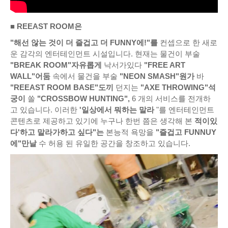
■ REEAST ROOM은
"해선 않는 것이 더 즐겁고 더 FUNNY에!"를
컨셉으로 한 새로
운 감각의 엔터테인먼트 시설입니다. 현재는 물건이 부술
"BREAK ROOM"자유롭게
낙서가있다
"FREE ART
WALL"어둠
속에서 물건을 부술
"NEON SMASH"원가
바
"REEAST ROOM BASE"도끼
던지는
"AXE THROWING"석
궁이
쏠
"CROSSBOW HUNTING",
6 개의 서비스를 전개하
고 있습니다. 이러한
'일상에서 뭐하는 말라
"를 엔터테인먼트
콘텐츠로 제공하고 있기에 누구나 한번 쯤은 생각해 본
적이있
다'하고 말라가하고 싶다"는
본능적 욕망을
"즐겁고 FUNNUY
에"만날
수 허용 된 유일한 공간을 창조하고 있습니다.