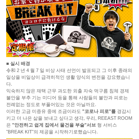
■
실시 배경
令和 2 년 4 월 7 일 비상 사태 선언이 발표되고 그 이후 종래의
일상을 비일상이 급격히적인 생활 양식의 변전을 강요했습니
다.
익숙하지 않은 재택 근무 과도한 외출 자숙 먹구름 침체 경제
불안을 부추 기는 미디어 등을 통해 사람들의 불안과 피로는
전례없는 정도로 부풀어있는 것은 아닐까요.
이러한 고금 미증유 중에 조금이라도
"코로나 피로"를
경감시
키고 더 나은 삶을 보내고 싶다고 생각, 우리, REEAST ROOM
은
"안전하고 쉽게 집에서 물건을 부술"서브
형 서비스
"BREAK KIT"의 제공을 시작하기로했습니다.