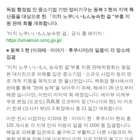
독립 행정법 인 중소기업 기반 정비기구는 동북 3 현의 지역 특
산품을 대상으로 한 「미치 노쿠いいもん능숙한 걸 "부흥 지
원 판매 회를 개최합니다.
"미치 노쿠いいもん능숙한 걸」공식 홈 페이지 :
https://umaimon.smrj.go.jp/
■ 동북 3 현 (이와테 · 미야기 · 후쿠시마)의 일품이 각 장소에
집결
"미치 노쿠 いいもん 능숙한 걸"부흥 지원 판매위원회는 동일
본 대지진으로 피해를 입은 중소기업 · 소규모 사업자 등의 판
로 개척 지원을 목적으로 한 물산전입니다. 백화점 행사에서의
판매를 통해 "판매 능력"을 닦아주기 위해, 헤세이 26 년도부터
해왔 습니다만, 이번이 마지막 회 예정입니다. 세이부 이케부
쿠로 본점 (도쿄도) 髙島屋 요코하마 점 (가나가와 현), 타 카츠
키 한큐 (오사카 부)의 3 회장에서 총 21 일간 개최합니다.
이번 전시 사업자는 이와테 현 · 미야기 현 · 후쿠시마 현의 총
105 개사로 각 지역 만의 자랑의 일품 약 1000 종 집결합니다.
해일로 피해를 입은에도 불구하고 부활하고 다른 사람과의 차
별화 제품을 만들기에 이르렀다 미역 가공 업체와 물고기 가공