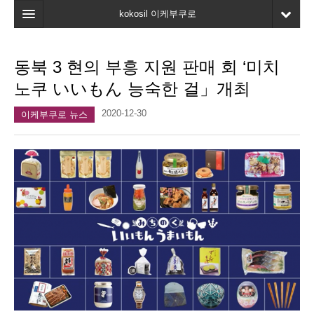
kokosil 이케부쿠로
홈
동북 3 현의 부흥 지원 판매 회 ‘미치
지도
노쿠 いいもん 능숙한 걸」개최
최신정보
2020-12-30
이케부쿠로 뉴스
고객평가
마이페이지
즐겨찾기