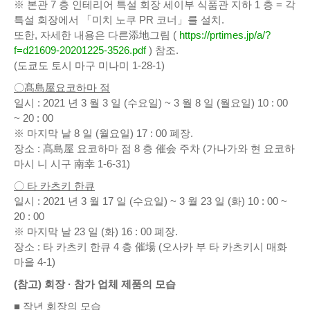
※ 본관 7 층 인테리어 특설 회장 세이부 식품관 지하 1 층 = 각
특설 회장에서 「미치 노쿠 PR 코너」를 설치.
또한, 자세한 내용은 다른添地그림 (
https://prtimes.jp/a/?
f=d21609-20201225-3526.pdf
) 참조.
(도쿄도 토시 마구 미나미 1-28-1)
〇髙島屋요코하마 점
일시 : 2021 년 3 월 3 일 (수요일) ~ 3 월 8 일 (월요일) 10 : 00
~ 20 : 00
※ 마지막 날 8 일 (월요일) 17 : 00 폐장.
장소 : 髙島屋 요코하마 점 8 층 催会 주차 (가나가와 현 요코하
마시 니 시구 南幸 1-6-31)
〇 타 카츠키 한큐
일시 : 2021 년 3 월 17 일 (수요일) ~ 3 월 23 일 (화) 10 : 00 ~
20 : 00
※ 마지막 날 23 일 (화) 16 : 00 폐장.
장소 : 타 카츠키 한큐 4 층 催場 (오사카 부 타 카츠키시 매화
마을 4-1)
(참고) 회장 · 참가 업체 제품의 모습
■ 작년 회장의 모습