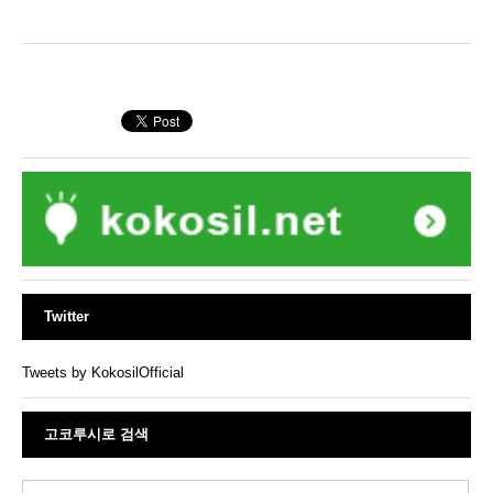
Twitter
Tweets by KokosilOfficial
고코루시로 검색