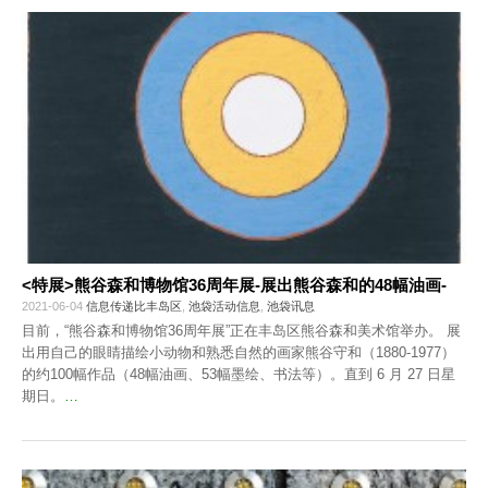
<特展>熊谷森和博物馆36周年展-展出熊谷森和的48幅油画-
2021-06-04
信息传递比丰岛区
,
池袋活动信息
,
池袋讯息
目前，“熊谷森和博物馆36周年展”正在丰岛区熊谷森和美术馆举办。 展
出用自己的眼睛描绘小动物和熟悉自然的画家熊谷守和（1880-1977）
的约100幅作品（48幅油画、53幅墨绘、书法等）。直到 6 月 27 日星
期日。
…