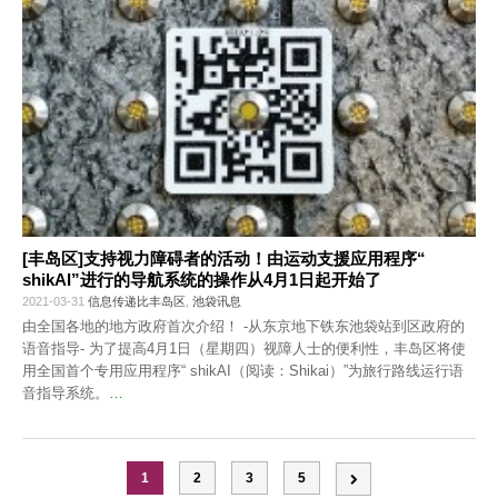
[丰岛区]支持视力障碍者的活动！由运动支援应用程序“
shikAI”进行的导航系统的操作从4月1日起开始了
2021-03-31
信息传递比丰岛区
,
池袋讯息
由全国各地的地方政府首次介绍！ -从东京地下铁东池袋站到区政府的
语音指导- 为了提高4月1日（星期四）视障人士的便利性，丰岛区将使
用全国首个专用应用程序“ shikAI（阅读：Shikai）”为旅行路线运行语
音指导系统。
…
1
2
3
5