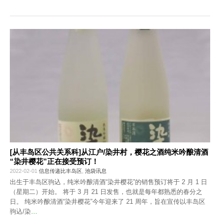
[从丰岛区公共关系科]从江户/染井村，樱花之酒纯米吟酿清酒
“染井樱花”正在接受预订！
2022-02-01
信息传递比丰岛区
,
池袋讯息
出生于丰岛区驹込，纯米吟酿清酒“染井樱花”的销售预订将于 2 月 1 日
（星期二）开始。 将于 3 月 21 日发售，也就是每年都熟悉的春分之
日。 纯米吟酿清酒“染井樱花”今年迎来了 21 周年，旨在宣传以丰岛区
驹込/染
…