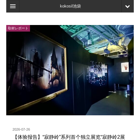
kokosil池袋
首页
取材レポート
地图
最新信息
口碑
我的页面
书签
2026-07-26
【体验报告】“寂静岭”系列首个独立展览“寂静岭2展