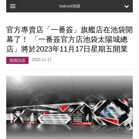
kokosil池袋
主頁
官方專賣店「一番簽」旗艦店在池袋開
地圖
幕了！ 「一番簽官方店池袋太陽城總
最新資訊
店」將於2023年11月17日星期五開業
口碑
2023-11-17
池袋訊息
我的頁面
書簽