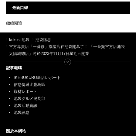
最新口碑
繼續閱讀
kokosil池袋
池袋訊息
官方專賣店「一番簽」旗艦店在池袋開幕了！ 「一番簽官方店池袋
太陽城總店」將於2023年11月17日星期五開業
記事範疇
IKEBUKURO新店レポート
信息傳遞比豐島區
取材レポート
池袋グルメ発見部
池袋活動資訊
池袋訊息
關於本網站