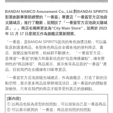
BANDAI NAMCO Amusement Co., Ltd.對BANDAI SPIRITS
彩票創新事業部經營的「一番簽」專賣店「一番簽官方店池袋
太陽城店」進行了翻新，並開設了「一番簽官方店池袋太陽城
店」 」。商店名稱將更改為“City Main Store”，並將於 2023
年 11 月 17 日星期五作為旗艦店重新開業。
「一番簽」是BANDAI SPIRITS提供的角色抽獎活動，可以贏
取原創週邊商品。各類角色商品在全國各地的便利商店、書
店、遊樂設施等銷售，粉絲群不斷擴大。 「一番簽官方店」
是傳達“一番簽”的魅力和最新信息的“信息傳播據點”，擁有壓
倒性的“商品陣容”、商品展示、展示角等高品質的“一番簽” ”產
品。目前我們在全國擁有19家專賣店。
「一番簽官方店池袋陽光城總店」作為旗艦店，打造了新的活
動空間，展示更多商品並舉辦潮流項目，讓一番簽約的體驗更
加愉快。只有在我們的商店才能享受到真正的接觸點。
[新內容]
① 以商品包裝為原型的拍照點，可以假裝自己是一番簽商品
② 可以展示購買的「一番簽」商品並拍照的拍照點