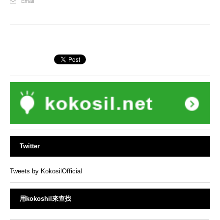
Email
Twitter
Tweets by KokosilOfficial
用kokoshil來查找