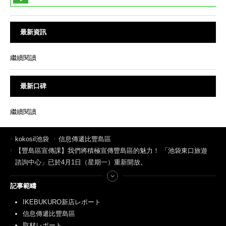
最新資訊
繼續閱讀
最新口碑
繼續閱讀
kokosil池袋
信息傳遞比豐島區
【豐島區宣傳課】我們將積極宣傳豐島區的魅力！ 「池袋東口旅遊
諮詢中心」已於4月1日（星期一）重新開放。
記事範疇
IKEBUKURO新店レポート
信息傳遞比豐島區
取材レポート