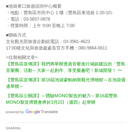
■池袋東口旅遊諮詢中心概要
・地點：豐島區市民中心 1 樓（豐島區東池袋 1-20-10）
・電話：03-5657-0878
・營業時間：上午 9:00 至晚上 7:00
■聯絡方式
文化觀光部旅遊企劃組電話：03-3981-4623
17:00後文化與旅遊處處長官方手機：080-9864-0611
<往期相關文章>
【豐島區宣傳課】我們將舉辦透過音樂進行城鎮建設的「豐島
音樂圈」活動～大家一起創作、享受樂趣吧！新城開發！ 〜
【豐島區宣傳課】第18屆池袋蒙帕納斯觀光博物館～在池袋週
邊舉辦～
【豐島區公關課】～體驗MONO製造的魅力～第16屆豐島
MONO製造博覽會將於3月2日（週四）起舉辦
Sharing