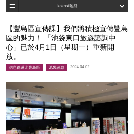
kokosil池袋
主頁
【豐島區宣傳課】我們將積極宣傳豐島
地圖
區的魅力！ 「池袋東口旅遊諮詢中
最新資訊
心」已於4月1日（星期一）重新開
放。
口碑
2024-04-02
我的頁面
信息傳遞比豐島區
池袋訊息
書簽