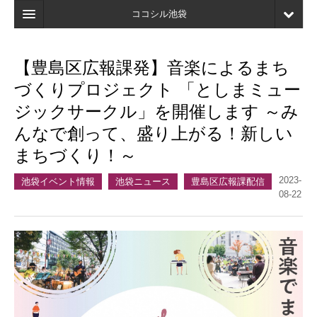
ココシル池袋
ホーム
【豊島区広報課発】音楽によるまち
検索
づくりプロジェクト 「としまミュー
店舗・施設最新情報
ジックサークル」を開催します ～み
んなで創って、盛り上がる！新しい
口コミ
まちづくり！～
マイページ
2023-
池袋イベント情報
池袋ニュース
豊島区広報課配信
ブックマーク
08-22