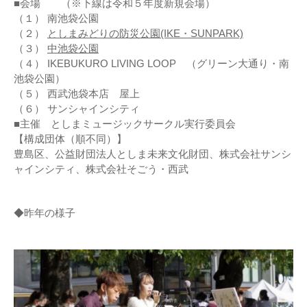
■会場 （※下線は令和５年度新規会場）
（１） 南池袋公園
（２）
としまみどりの防災公園(IKE・SUNPARK)
（３）
中池袋公園
（４） IKEBUKURO LIVING LOOP （グリーン大通り・南
池袋公園）
（５） 西武池袋本店 屋上
（６） サンシャインシティ
■主催 としまミュージックサークル実行委員会
【構成団体（順不同）】
豊島区、公益財団法人としま未来文化財団、株式会社サンシ
ャインシティ、株式会社そごう・西武
◆昨年の様子