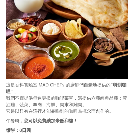
這是香料實驗室 MAD CHEFs 的廚師們自豪地提供的
“特別咖
哩”
。
我們不僅提供每週更換的咖哩菜單，還提供六種經典品種：黃
油雞、菠菜、羊肉、海鮮、肉末和雞肉。
它是以只有在這裡才能品嚐到的咖哩為概念而創作的。
午餐時
，您可以免費續加米飯和馕
！
馕餅：0日圓