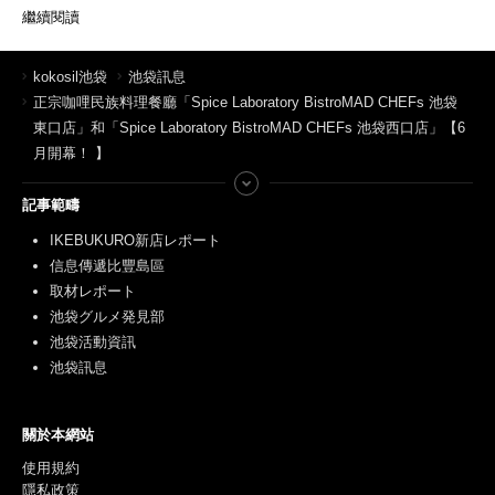
繼續閱讀
kokosil池袋
池袋訊息
正宗咖哩民族料理餐廳「Spice Laboratory BistroMAD CHEFs 池袋
東口店」和「Spice Laboratory BistroMAD CHEFs 池袋西口店」【6
月開幕！ 】
記事範疇
IKEBUKURO新店レポート
信息傳遞比豐島區
取材レポート
池袋グルメ発見部
池袋活動資訊
池袋訊息
關於本網站
使用規約
隱私政策