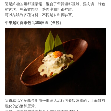
這是終極的坦都裡菜餚，混合了帶骨坦都裡雞、雞肉塊、綠色
雞肉塊、馬萊雞肉塊、烤肉串和坦都裡蝦。
可以品嚐到各種香料，不愧是香料實驗室。
中東起司肉末包 1,350日圓（含稅）
這道幸福的菜餚是用濱松町總店流行的蓋飯製成的，上面舖有
融化的奶酪和蛋黃。