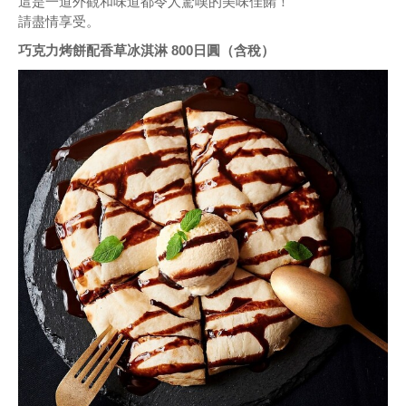
這是一道外觀和味道都令人驚嘆的美味佳餚！
請盡情享受。
巧克力烤餅配香草冰淇淋 800日圓（含稅）