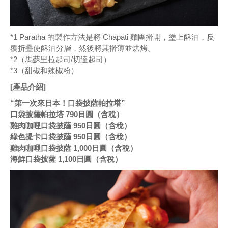
*1 Paratha 的製作方法是將 Chapati 麵團擀開，塗上酥油，反
覆折疊使酥油分層，然後將其擀薄並烘烤。
*2（馬蘇里拉起司/切達起司）
*3（甜椒和辣椒粉）
[產品介紹]
“第一次來日本！口袋披薩帕拉塔”
口袋披薩帕拉塔 790日圓（含稅）
雞肉咖哩口袋披薩 950日圓（含稅）
綠色提卡口袋披薩 950日圓（含稅）
雞肉咖哩口袋披薩 1,000日圓（含稅）
海鮮口袋披薩 1,100日圓（含稅）