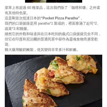
菜單上有超過 60 種菜品，這次我們除了「咖哩和馕」之外還
有其他特色菜。
這是剛首次抵達日本的
“Pocket Pizza Paratha”
。
我們的口袋披薩是用 paratha*1 製成的，裡面塞滿了起司*2、
蔬菜*3 和雞腿。
雖然它的外觀和味道與在日本吃到的義式口袋披薩完全不同，
但它在印度和尼泊爾的普通民眾中卻作為靈魂食物而廣受歡
迎。
雞大腿用酸奶醃製，使其變得非常多汁和鮮嫩。