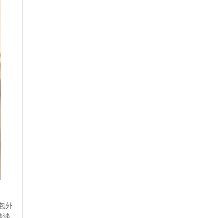
包外
淡淡