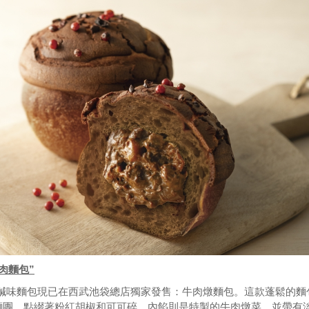
肉麵包”
 的特色鹹味麵包現已在西武池袋總店獨家發售：牛肉燉麵包。這款蓬鬆的麵
麵團，點綴著粉紅胡椒和可可碎，內餡則是特製的牛肉燉菜，並帶有