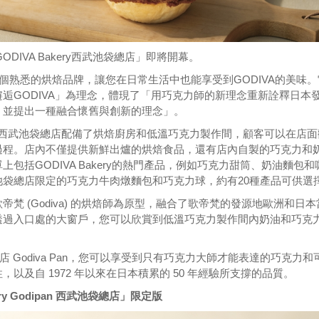
GODIVA Bakery西武池袋總店」即將開幕。
」是個熟悉的烘焙品牌，讓您在日常生活中也能享受到GODIVA的美味。
逅GODIVA」為理念，體現了「用巧克力師的新理念重新詮釋日本
，並提出一種融合懷舊與創新的理念」。
kery 西武池袋總店配備了烘焙廚房和低溫巧克力製作間，顧客可以在店
過程。店內不僅提供新鮮出爐的烘焙食品，還有店內自製的巧克力和
上包括GODIVA Bakery的熱門產品，例如巧克力甜筒、奶油麵包和
池袋總店限定的巧克力牛肉燉麵包和巧克力球，約有20種產品可供選
帝梵 (Godiva) 的烘焙師為原型，融合了歌帝梵的發源地歐洲和日本
透過入口處的大窗戶，您可以欣賞到低溫巧克力製作間內奶油和巧克
的烘焙店 Godiva Pan，您可以享受到只有巧克力大師才能表達的巧克力和
，以及自 1972 年以來在日本積累的 50 年經驗所支撐的品質。
ery Godipan 西武池袋總店」限定版