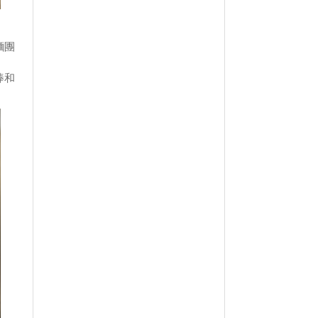
麵團
棒和