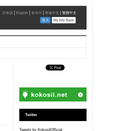
Twitter
Tweets by KokosilOfficial