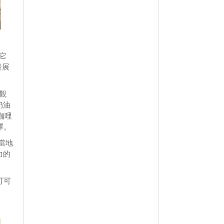
它
發展
面觀
奶油
咖哩
擇。
當地
力的
可可