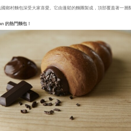
法國鄉村麵包深受大家喜愛。它由蓬鬆的麵團製成，頂部覆蓋著一層
Pan 的熱門麵包！