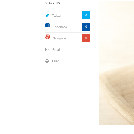
Sharing
0
Twitter
0
Facebook
0
Google +
Email
Print