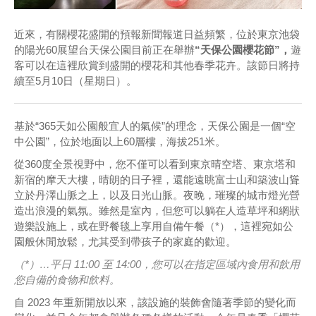
近來，有關櫻花盛開的預報新聞報道日益頻繁，位於東京池袋
的陽光60展望台天保公園目前正在舉辦
“天保公園櫻花節”，
遊
客可以在這裡欣賞到盛開的櫻花和其他春季花卉。該節日將持
續至5月10日（星期日）。
基於“365天如公園般宜人的氣候”的理念，天保公園是一個“空
中公園”，位於地面以上60層樓，海拔251米。
從360度全景視野中，您不僅可以看到東京晴空塔、東京塔和
新宿的摩天大樓，晴朗的日子裡，還能遠眺富士山和築波山聳
立於丹澤山脈之上，以及日光山脈。夜晚，璀璨的城市燈光營
造出浪漫的氣氛。雖然是室內，但您可以躺在人造草坪和網狀
遊樂設施上，或在野餐毯上享用自備午餐（*），這裡宛如公
園般休閒放鬆，尤其受到帶孩子的家庭的歡迎。
（*）…平日 11:00 至 14:00，您可以在指定區域內食用和飲用
您自備的食物和飲料。
自 2023 年重新開放以來，該設施的裝飾會隨著季節的變化而