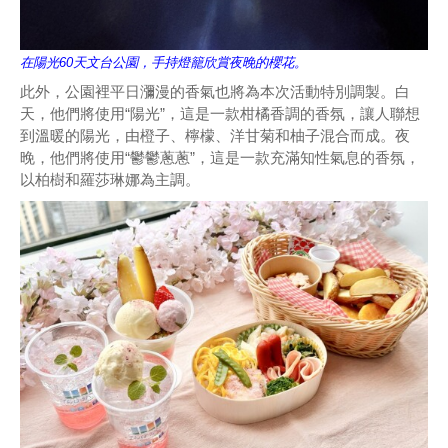
在陽光60天文台公園，手持燈籠欣賞夜晚的櫻花。
此外，公園裡平日瀰漫的香氣也將為本次活動特別調製。白
天，他們將使用“陽光”，這是一款柑橘香調的香氛，讓人聯想
到溫暖的陽光，由橙子、檸檬、洋甘菊和柚子混合而成。夜
晚，他們將使用“鬱鬱蔥蔥”，這是一款充滿知性氣息的香氛，
以柏樹和羅莎琳娜為主調。