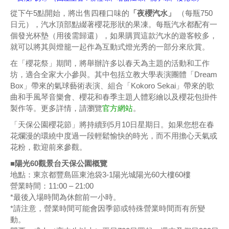
從下午5點開始，將出售四種口味的
「夜櫻汽水」
（每瓶750
日元），汽水頂部點綴著櫻花形狀的果凍。每瓶汽水都配有一
個發光杯墊（用後需歸還），如果購買這款汽水的遊客較多，
就可以將其與燈籠一起作為互動式燈光秀的一部分來欣賞。
在「櫻花祭」期間，將舉辦許多以春天為主題的活動和工作
坊，適合全家大小參與。其中包括立教大學表演團體「Dream
Box」帶來的氣球藝術表演、組合「Kokoro Sekai」帶來的歌
曲和手風琴音樂會、櫻花和春季主題人體彩繪以及櫻花包掛件
製作等。更多詳情，請瀏覽
官方網站
。
「天保公園櫻花節」將持續到5月10日星期日。如果您想在春
花爛漫的環繞中度過一段輕鬆愉快的時光，而不用擔心天氣或
花粉，歡迎前來參觀。
■陽光60觀景台天保公園概覽
地點：東京都豐島區東池袋3-1陽光城陽光60大樓60樓
營業時間：11:00 – 21:00
*最後入場時間為休館前一小時。
*請注意，營業時間可能會因季節或特殊營業時間而有所變
動。