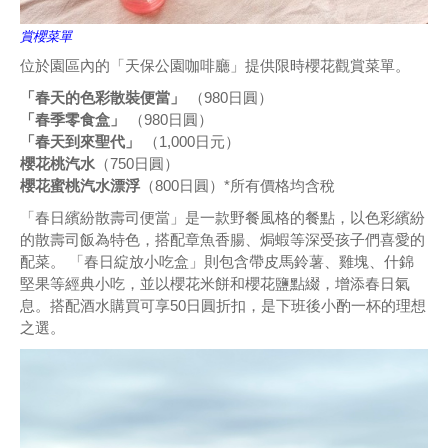
賞櫻菜單
位於園區內的「天保公園咖啡廳」提供限時櫻花觀賞菜單。
「春天的色彩散裝便當」
（980日圓）
「春季零食盒」
（980日圓）
「春天到來聖代」
（1,000日元）
櫻花桃汽水
（750日圓）
櫻花蜜桃汽水漂浮
（800日圓）*所有價格均含稅
「春日繽紛散壽司便當」是一款野餐風格的餐點，以色彩繽紛
的散壽司飯為特色，搭配章魚香腸、焗蝦等深受孩子們喜愛的
配菜。 「春日綻放小吃盒」則包含帶皮馬鈴薯、雞塊、什錦
堅果等經典小吃，並以櫻花米餅和櫻花鹽點綴，增添春日氣
息。搭配酒水購買可享50日圓折扣，是下班後小酌一杯的理想
之選。