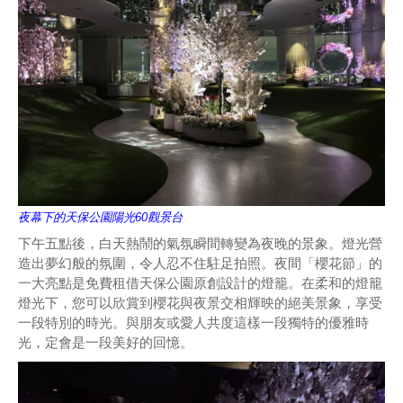
夜幕下的天保公園陽光60觀景台
下午五點後，白天熱鬧的氣氛瞬間轉變為夜晚的景象。燈光營
造出夢幻般的氛圍，令人忍不住駐足拍照。夜間「櫻花節」的
一大亮點是免費租借天保公園原創設計的燈籠。在柔和的燈籠
燈光下，您可以欣賞到櫻花與夜景交相輝映的絕美景象，享受
一段特別的時光。與朋友或愛人共度這樣一段獨特的優雅時
光，定會是一段美好的回憶。