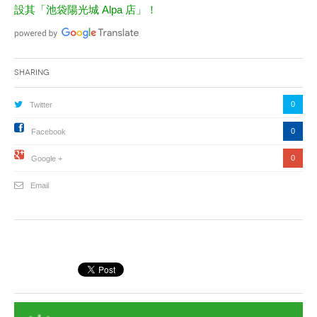
設其「池袋陽光城 Alpa 店」！
Sharing
0
Twitter
0
Facebook
0
Google +
Email