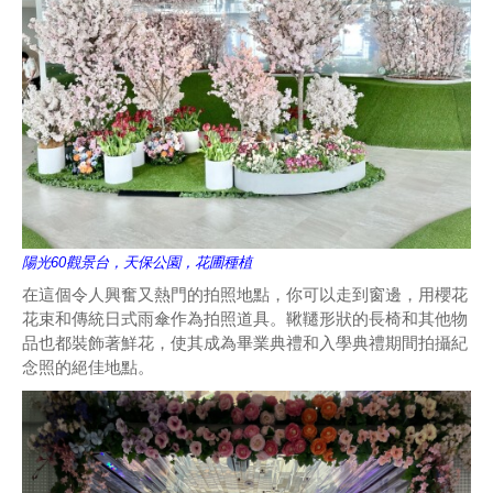
陽光60觀景台，天保公園，花圃種植
在這個令人興奮又熱門的拍照地點，你可以走到窗邊，用櫻花
花束和傳統日式雨傘作為拍照道具。鞦韆形狀的長椅和其他物
品也都裝飾著鮮花，使其成為畢業典禮和入學典禮期間拍攝紀
念照的絕佳地點。