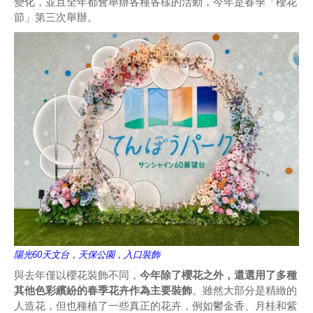
變化，並且全年都會舉辦各種各樣的活動，今年是春季「櫻花
節」第三次舉辦。
陽光60天文台，天保公園，入口裝飾
與去年僅以櫻花裝飾不同，
今年除了櫻花之外，還選用了多種
其他色彩繽紛的春季花卉作為主要裝飾
。雖然大部分是精緻的
人造花，但也種植了一些真正的花卉，例如鬱金香、月桂和紫