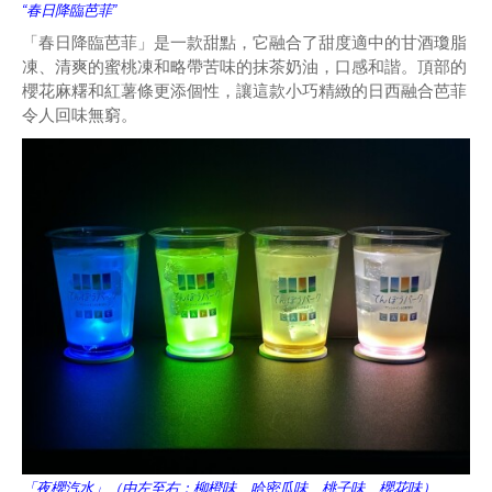
“春日降臨芭菲”
「春日降臨芭菲」是一款甜點，它融合了甜度適中的甘酒瓊脂
凍、清爽的蜜桃凍和略帶苦味的抹茶奶油，口感和諧。頂部的
櫻花麻糬和紅薯條更添個性，讓這款小巧精緻的日西融合芭菲
令人回味無窮。
「夜櫻汽水」（由左至右：柳橙味、哈密瓜味、桃子味、櫻花味）