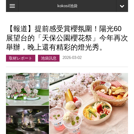
kokosil池袋
主頁
【報道】提前感受賞櫻氛圍！陽光60
地圖
展望台的「天保公園櫻花祭」今年再次
最新資訊
舉辦，晚上還有精彩的燈光秀。
口碑
2026-03-02
取材レポート
池袋訊息
我的頁面
書簽