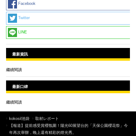
Facebook
Twitter
LINE
最新資訊
繼續閱讀
最新口碑
繼續閱讀
kokosil池袋
取材レポート
【報道】提前感受賞櫻氛圍！陽光60展望台的「天保公園櫻花祭」今
年再次舉辦，晚上還有精彩的燈光秀。