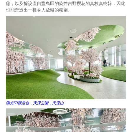
藤，以及據說產自豐島區的染井吉野櫻花的真枝真樹幹，因此
也能營造出一種令人放鬆的氛圍。
陽光60觀景台，天保公園，天保山