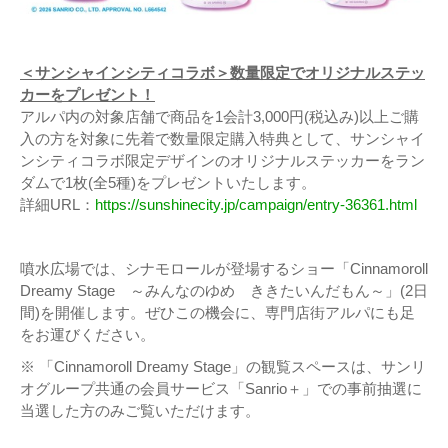
＜サンシャインシティコラボ＞数量限定でオリジナルステッ
カーをプレゼント！
アルパ内の対象店舗で商品を1会計3,000円(税込み)以上ご購
入の方を対象に先着で数量限定購入特典として、サンシャイ
ンシティコラボ限定デザインのオリジナルステッカーをラン
ダムで1枚(全5種)をプレゼントいたします。
詳細URL：
https://sunshinecity.jp/campaign/entry-36361.html
噴水広場では、シナモロールが登場するショー「Cinnamoroll
Dreamy Stage ～みんなのゆめ ききたいんだもん～」(2日
間)を開催します。ぜひこの機会に、専門店街アルパにも足
をお運びください。
※ 「Cinnamoroll Dreamy Stage」の観覧スペースは、サンリ
オグループ共通の会員サービス「Sanrio＋」での事前抽選に
当選した方のみご覧いただけます。