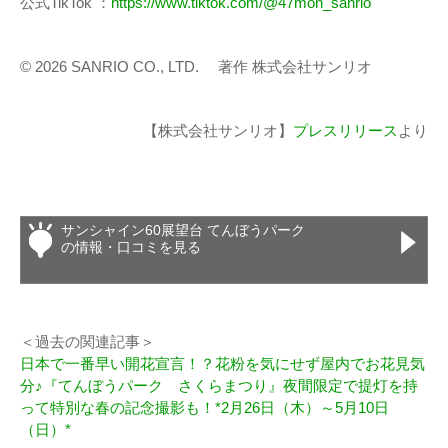
公式TikTok ：
https://www.tiktok.com/@47mon_sanrio
© 2026 SANRIO CO., LTD. 著作 株式会社サンリオ
【株式会社サンリオ】
プレスリリース
より
サンシャイン60展望台 てんぼうパーク
の情報・口コミを見る
＜過去の関連記事＞
日本で一番早い開花宣言！？花粉を気にせず屋内でお花見気
分♪『てんぼうパーク さくらまつり』夜間限定で提灯を持
って特別な春の記念撮影も！*2月26日（木）～5月10日
（日）*