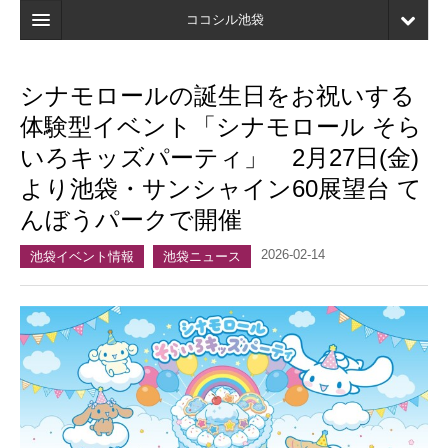
ココシル池袋
ホーム
シナモロールの誕生日をお祝いする
検索
体験型イベント「シナモロール そら
店舗・施設最新情報
いろキッズパーティ」 2月27日(金)
より池袋・サンシャイン60展望台 て
口コミ
んぼうパークで開催
マイページ
2026-02-14
池袋イベント情報
池袋ニュース
ブックマーク