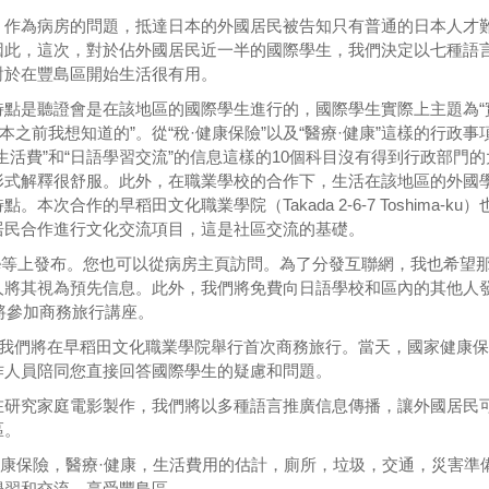
，作為病房的問題，抵達日本的外國居民被告知只有普通的日本人才
因此，這次，對於佔外國居民近一半的國際學生，我們決定以七種語
對於在豐島區開始生活很有用。
特點是聽證會是在該地區的國際學生進行的，國際學生實際上主題為“
日本之前我想知道的”。從“稅·健康保險”以及“醫療·健康”這樣的行政事
生活費”和“日語學習交流”的信息這樣的10個科目沒有得到行政部門的
形式解釋很舒服。此外，在職業學校的合作下，生活在該地區的外國
本次合作的早稻田文化職業學院（Takada 2-6-7 Toshima-ku）
居民合作進行文化交流項目，這是社區交流的基礎。
ube等上發布。您也可以從病房主頁訪問。為了分發互聯網，我也希望
人將其視為預先信息。此外，我們將免費向日語學校和區內的其他人
將參加商務旅行講座。
，我們將在早稻田文化職業學院舉行首次商務旅行。當天，國家健康
作人員陪同您直接回答國際學生的疑慮和問題。
在研究家庭電影製作，我們將以多種語言推廣信息傳播，讓外國居民
區。
·健康保險，醫療·健康，生活費用的估計，廁所，垃圾，交通，災害準
學習和交流，享受豐島區