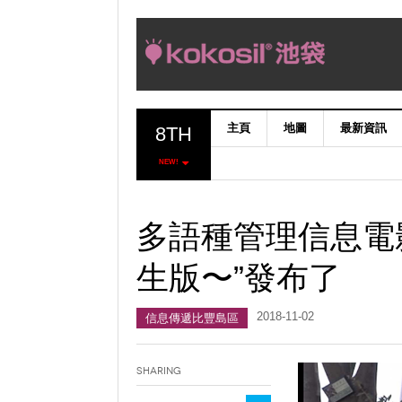
主頁
地圖
最新資訊
8TH
NEW!
多語種管理信息電
生版〜”發布了
2018-11-02
信息傳遞比豐島區
Sharing