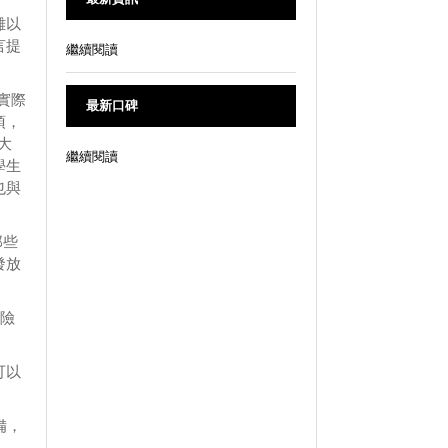
難以
言提
繼續閱讀
實際
最新口碑
項，
大
繼續閱讀
學生
也與
那些
發放
保險
可以
備，