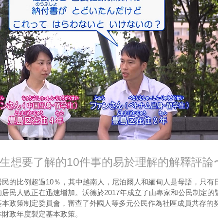
生想要了解的10件事的易於理解的解釋評論
居民的比例超過10％，其中越南人，尼泊爾人和緬甸人是母語，只有
居民人數正在迅速增加。沃德於2017年成立了由專家和公民制定的
基本政策制定委員會，審查了外國人等多元公民作為社區成員共存的
本財政年度製定基本政策。