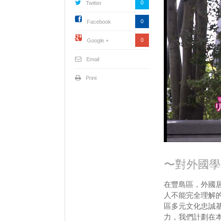
0
Twitter
0
Facebook
0
Google +
Email
Print
〜對外國學
在豐島區，外國
人不能完全理解的
區多元文化忠誠
力，我們計劃在