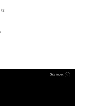
，韓
行
Site index