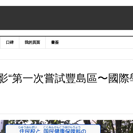
口碑
我的頁面
書簽
影“第一次嘗試豐島區〜國際