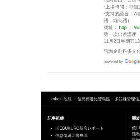
·上場時間：每個
·支持的語言：
語，緬甸語）
網址：
http
：
//w
第一次出差講座
11月2日星期五13
諮詢企劃科多文化共
kokosil池袋
信息傳遞比豐島區
多語種管理信
記事範疇
關於
使用
IKEBUKURO新店レポート
隱私
信息傳遞比豐島區