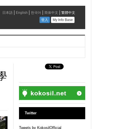
學
Twitter
Tweets by KokosilOfficial