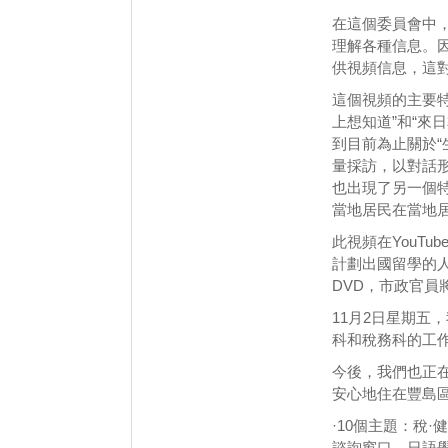
在這個委員會中
理解各種信息。
供視頻信息，這
這個視頻的主要
上想知道”和“來
到目前為止關於“
量採訪，以對話
也出現了另一個特點。
當地居民在當地
此視頻在YouT
計劃出國留學的
DVD，市政官員
11月2日星期五
科和稅務科的工
今後，我們也正
安心地住在豐島
·10個主題：稅
諮詢窗口，日語