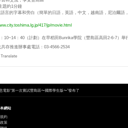
主題約1分鐘
7種語言的字幕和旁白（簡單的日語，英語，中文，越南語，尼泊爾語
ww.city.toshima.lg.jp/417/jp/movie.html
：10~14：40（計劃）在早稻田Bunrika學院（豐島區高田2-6-7）舉
存推進辦事處電話：03-4566-2534
息電影“第一次嘗試豐島區〜國際學生版〜”發布了
本網站
規約
政策