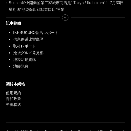
Sushiro加快開業的第二家城市商店是“ Tokyo / Ikebukuro”！ 7月30日
星期四“池袋保四郎站東口店”開業
記事範疇
IKEBUKURO新店レポート
信息傳遞比豐島區
取材レポート
池袋グルメ発見部
池袋活動資訊
池袋訊息
關於本網站
使用規約
隱私政策
諮詢聯絡