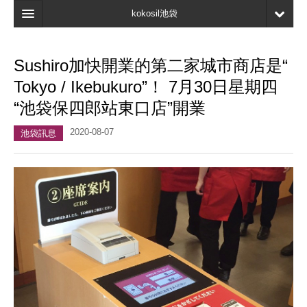
kokosil池袋
主頁
Sushiro加快開業的第二家城市商店是“
地圖
Tokyo / Ikebukuro”！ 7月30日星期四
最新資訊
“池袋保四郎站東口店”開業
口碑
2020-08-07
池袋訊息
我的頁面
書簽