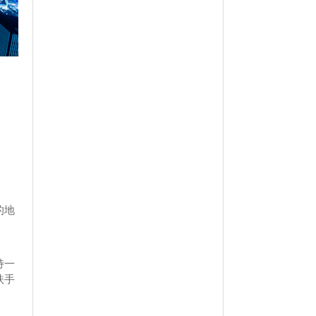
的地
持一
扶手