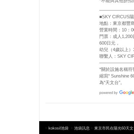
*不能與其他折扣
————————
■SKY CIRCU
地點：東京都豐島
營業時間：10：0
門票：成人1,20
600日元，
幼兒（4歲以上）
聯繫人：SKY CIR
————————
*關於設施名稱
縮寫“ Sunshi
為“天文台”。
kokosil池袋
池袋訊息
東京市民在陽光60天文台