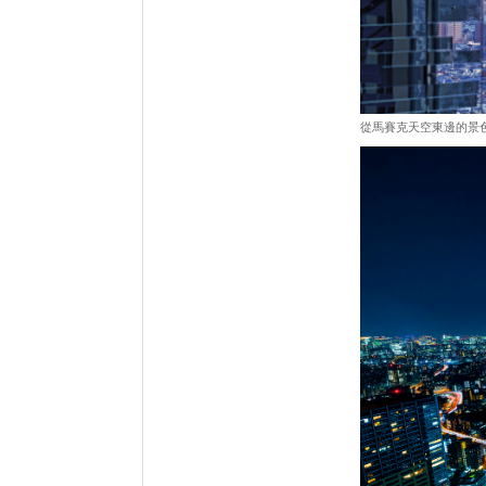
從馬賽克天空東邊的景