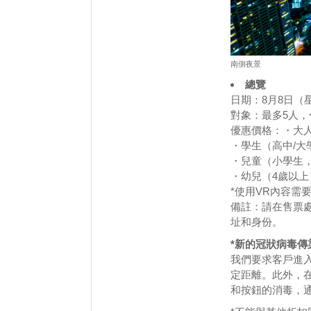
南側夜景
總覽
日期：8月8日（
對象：最多5人
優惠價格：・大人正
・學生（高中/大學
・兒童（小學生，
・幼兒（4歲以上
*使用VR內容需
備註：請在售票
址和身份。
*新的冠狀病毒傳
我們要求客戶進
定距離。此外，
和按鈕的消毒，通