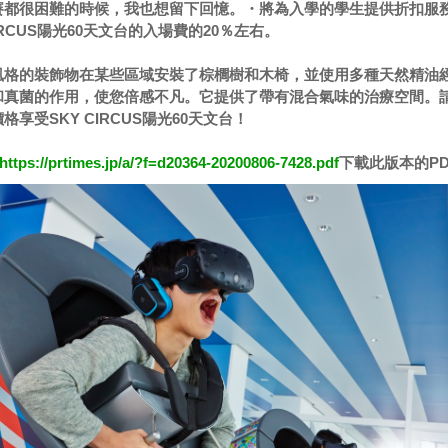
賽都很困難的時候，我也想留下回憶。・將為入學的學生提供折扣服
IRCUS陽光60天文台的入場費的20％左右。
風格的裝飾物在某些區域安裝了棕櫚樹和木椅，並使用多種天然精油
和真菌的作用，使您倍感不凡。它提供了帶有混合氣味的治療空間。
享受SKY CIRCUS陽光60天文台！
https://prtimes.jp/a/?f=d20364-20200806-7428.pdf
下載此版本的PD