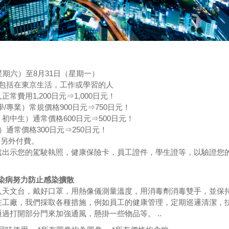
星期六）至8月31日（星期一）
，包括在東京生活，工作或學習的人
常費用1,200日元⇒1,000日元！
/專業）常規價格900日元⇒750日元！
初中生）通常價格600日元⇒500日元！
）通常價格300日元⇒250日元！
要另外付費。
處出示您的駕駛執照，健康保險卡，員工證件，學生證等，以驗證您
染病努力防止感染擴散
入天文台，戴好口罩，用熱像儀測量溫度，用消毒劑消毒雙手，並保
在工廠，我們採取各種措施，例如員工的健康管理，定期巡邏清潔，
過打開部分門來加強通風，懸掛一些物品等。 ..