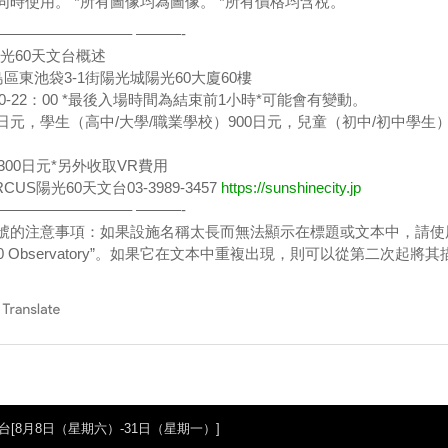
同時使用。 *所有圖像均為圖像。 *所有價格均含稅。
————————– ———-
S陽光60天文台概述
區東池袋3-1街陽光城陽光60大廈60樓
0-22：00 *最後入場時間為結束前1小時*可能會有變動。
0日元，學生（高中/大學/職業學校）900日元，兒童（初中/初中學生
300日元*另外收取VR費用
CUS陽光60天文台03-3989-3457
https://sunshinecity.jp
————————– ———-
符號的注意事項：如果設施名稱太長而無法顯示在標題或文本中，請使
ne 60 Observatory”。如果它在文本中重複出現，則可以從第二次起將其
[8月8日（星期六）-31日（星期一）]