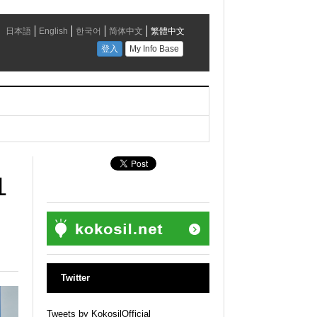
1
Twitter
Tweets by KokosilOfficial