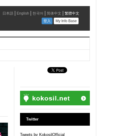
Twitter
Tweets by KokosilOfficial