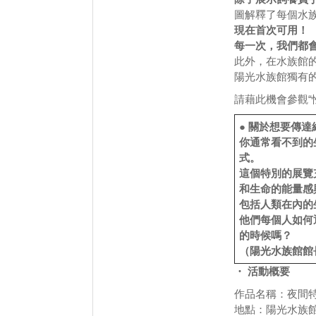
圖解釋了每個水
現在首次可用！
每一次，我們都
此外，在水族館
陽光水族館獨有
請藉此機會參觀“
● 關於想要傳達
你通常看不到的
式。
這個特別的展覽
和生命的能量感
包括人類在內的
他們每個人如何
的時候嗎？
（陽光水族館館
・ 活動概要
作品名稱：夜間特
地點：陽光水族