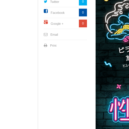
0
Twitter
0
Facebook
0
Google +
Email
Print