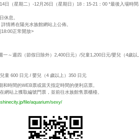
14日（星期二）-12月26日（星期日）18：15-21：00 *最後入場時
星期日休息。
假期。詳情將在陽光水族館網站上公佈。
到18:00正常開放>
（週一～週四（節假日除外）2,400日元）/兒童1,200日元/嬰兒（4歲
/ 兒童 600 日元 / 嬰兒（4 歲以上）350 日元
期和時間的WEB票或當天指定時間的便利店票。
前在網站上獲取編號門票，並前往水族館售票櫃檯。
nshinecity.jp/file/aquarium/sexy/