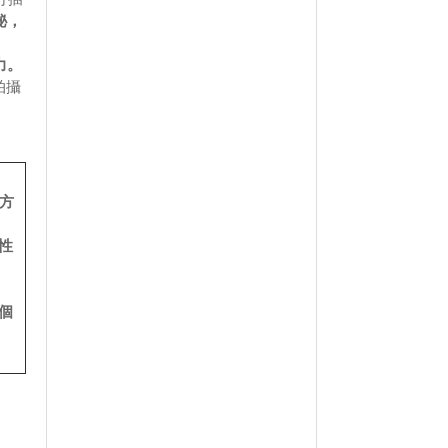
秘，
力。
拍攝
方
性
個