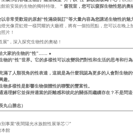
族館前安裝的生物的獨特特徵。
“ 窺視室，您可以窺探生物性慾的奧
會以非常受歡迎的原創“性滿袋裝訂”等大量內容為您講述生物性的魅
的燈光像霓虹燈一樣閃耀的大廳裡，將有一個拍照點，您可以在晚上
的照片！
性展”，深入探究生物性的奧秘！
給大家的生物的“性”…… ●
生物的“性”世界。它的多樣性可以改變我們對性和生活的思考和行為
充滿了人類視角的性表達，這就是為什麼我認為更多的人會對生物的
興趣。
生物多樣性是影響生物個體性的聯繫的豐富性。
通過理解它並保持適當的距離感和彼此的關係而繼續存在？不是問這
長丸山勝志）
別事業“夜間陽光水族館性展筆芯♡”
館本館