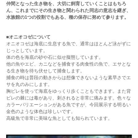
仲間となった生き物を、大切に飼育していくことはもちろ
ん、これまでにその生き物と関わられた同志の意志を継ぎ、
水族館の1つの役割でもある、種の保存に努めて参ります。
■オニオコゼについて
オニオコゼは海底に生息する魚で、通常はほとんど泳がずに
じっとしています。
体の色を海底の砂や石に似せ擬態しています。
他の魚やエビ、カニなどを捕食する肉食性の魚で、エサとな
る生き物を待ち伏せして捕食します。
捕食の時は普段の動きからは想像できないような素早さでエ
サを丸のみにします。
胸ビレを使って海底をゆっくり歩くこともできます。また背
ビレの棘には毒があり、刺されると非常に痛みます。色々な
カラーバリエーションがある魚ですが、今回展示する明るい
金色のような体色は珍しいです。
高級魚で非常に美味な魚としても知られています。