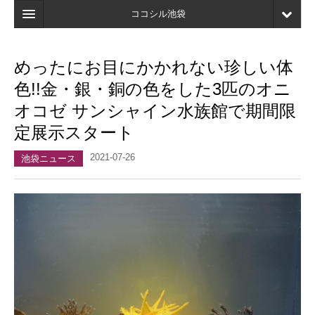
ココシル池袋
ホーム
めったにお目にかかれない珍しい体
検索
色!!金・銀・銅の色をした3匹のオニ
店舗・施設最新情報
オコゼ サンシャイン水族館で期間限
定展示スタート
口コミ
2021-07-26
マイページ
池袋ニュース
ブックマーク