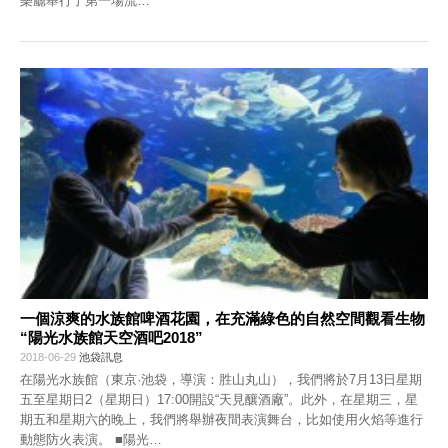
樂廳舉行了第一場流
…
一個涼爽的水族館啤酒花園，在充滿綠色的自然空間觀看生物
“陽光水族館天空酒吧2018”
2018-06-29
池袋訊息
在陽光水族館（東京·池袋，導演：胜山丸山），我們將於7月13日星期
五至星期日2（星期日）17:00開設“天見釀酒廠”。此外，在星期三，星
期五和星期六的晚上，我們將舉辦夜間表演舞台，比如使用火焰等進行
動態防火表演。 ■陽光
…