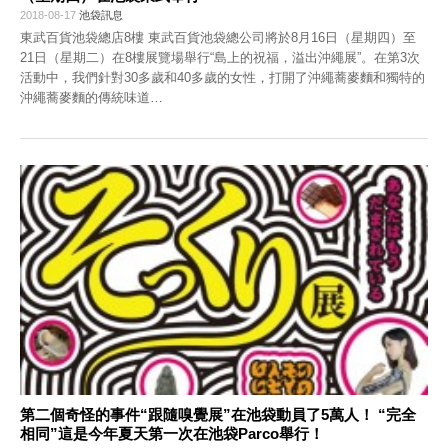
2018-08-17
池袋訊息
東武百貨池袋總店8樓 東武百貨池袋總公司將於8月16日（星期四）至
21日（星期二）在8樓展覽場舉行“島上的祝福，溢出沖繩展”。在第3次
活動中，我們針對30多歲和40多歲的女性，打開了沖繩蕎麥麵和獨特的
沖繩蕎麥麵的傳統味道
…
第二個奇怪的事件“跟隨嗅覺展”在池袋動員了5萬人！ “完全
相同”這是今年夏天第一次在池袋Parco舉行！