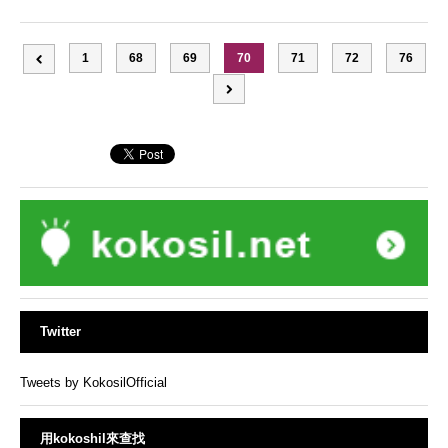
1
68
69
70
71
72
76
Twitter
Tweets by KokosilOfficial
用kokoshil來查找