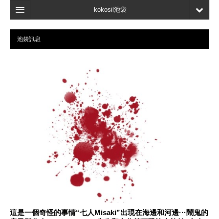
kokosil池袋
主頁
池袋訊息
地圖
最新資訊
口碑
我的頁面
書簽
這是一個奇怪的事情“七人Misaki”出現在海邊和河邊···鬧鬼的