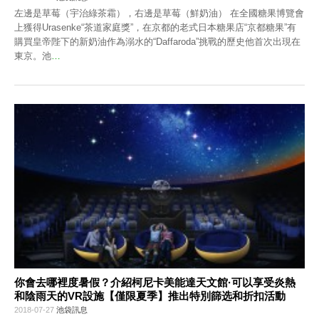
左邊是草莓（宇治綠茶霜），右邊是草莓（鮮奶油） 在全國糖果博覽會
上獲得Urasenke“茶道家庭獎”，在京都的老式日本糖果店“京都糖果”有
購買皇帝陛下的新奶油作為溺水的“Daffaroda”挑戰的歷史他首次出現在
東京。池
…
你會去哪裡度暑假？介紹柯尼卡美能達天文館·可以享受炎熱
和陰雨天的VR設施【僅限夏季】推出特別篩选和折扣活動
2018-07-27
池袋訊息