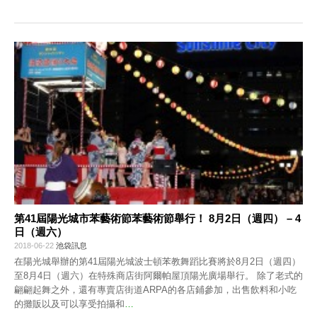
第41屆陽光城市苯藝術節苯藝術節舉行！ 8月2日（週四） – 4
日（週六）
2018-06-22
池袋訊息
在陽光城舉辦的第41屆陽光城波士頓苯教舞蹈比賽將於8月2日（週四）
至8月4日（週六）在特殊商店街阿爾帕屋頂陽光廣場舉行。 除了老式的
翩翩起舞之外，還有專賣店街道ARPA的各店鋪參加，出售飲料和小吃
的攤販以及可以享受拍攝和
…