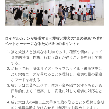
ロイヤルカナンが提唱する
＜愛猫と愛犬の
“
真の健康
“
を育む
ペットオーナーになるための
5
つのポイント＞
猫と犬は人とは異なる動物であり、種類や個体によって
身体的特徴、性格、行動（癖）が違うことを理解して接
する。
品種・年齢・身体サイズ・ライフスタイル・健康状態に
より栄養ニーズが異なることを理解し、適切な量の最適
なフードを与える。
猫と犬は言葉を話せず、体調不良を隠す習性もあるため
日常的によく「観察」し、変化に対して適切な対応をと
る。
猫と犬は人の4倍以上の早さで歳を取ることを理解し定期
的に健康診断を受けさせる（年2回をお勧めします）。