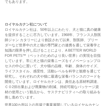
でもあります。
ロイヤルカナン社について
ロイヤルカナン社は、50年以上にわたり、犬と猫に真の健康
を提供することに尽力しています。1968年、フランス人獣医
師ジャン カタリーにより創設されて以来、獣医師、ブリー
ダーなど世界中の犬と猫の専門家との連携を通して栄養学と
知識の限界を押し広げることにより、A BETTER WORLD
FOR PETS™（ペットのためのより良い世界）の実現を目指
しています。常に犬と猫の栄養ニーズをイノベーションプロ
セスの中心に置いて、犬や猫の品種、年齢、身体のサイズ、
ライフスタイル、感受性、活動レベルを科学と観察を通じて
研究し、それぞれの犬や猫に最適な栄養バランスのフードを
開発しています。ロイヤルカナンは、責任ある原材料調達、
ＣＯ2排出量および廃棄物の削減、持続可能なパッケージ資
材の使用という観点から、サステナビリティへの取り組みを
推し進めています。
世界100カ所以上の市場で事業展開しているロイヤルカナン