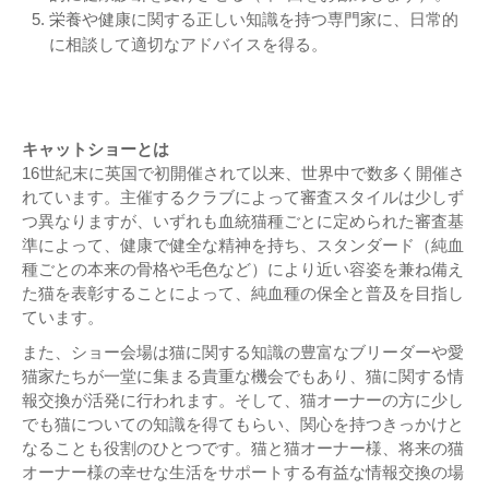
栄養や健康に関する正しい知識を持つ専門家に、日常的
に相談して適切なアドバイスを得る。
キャットショーとは
16世紀末に英国で初開催されて以来、世界中で数多く開催さ
れています。主催するクラブによって審査スタイルは少しず
つ異なりますが、いずれも血統猫種ごとに定められた審査基
準によって、健康で健全な精神を持ち、スタンダード（純血
種ごとの本来の骨格や毛色など）により近い容姿を兼ね備え
た猫を表彰することによって、純血種の保全と普及を目指し
ています。
また、ショー会場は猫に関する知識の豊富なブリーダーや愛
猫家たちが一堂に集まる貴重な機会でもあり、猫に関する情
報交換が活発に行われます。そして、猫オーナーの方に少し
でも猫についての知識を得てもらい、関心を持つきっかけと
なることも役割のひとつです。猫と猫オーナー様、将来の猫
オーナー様の幸せな生活をサポートする有益な情報交換の場