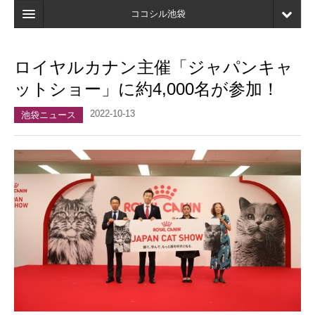
ココシル池袋
ホーム
ロイヤルカナン主催「ジャパンキャ
検索
ットショー」に約4,000名が参加！
店舗・施設最新情報
2022-10-13
池袋ニュース
口コミ
マイページ
ブックマーク