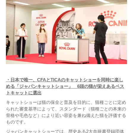
・日本で唯一、CFAとTICAのキャットショーを同時に楽し
める「ジャパンキャットショー」 6頭の猫が栄えあるベス
トキャットに選出
キャットショーは猫の保全と普及を目的に、猫種ごとに定め
られた審査基準によって、スタンダード（猫種ごとの本来の
骨格や毛色など）により近い容姿を兼ね備えた猫を評価する
ものです。
ジャパンキャットショーでは、歴史ある2大血統書登録団体