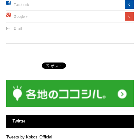
0
Facebook
0
Google +
Email
Twitter
Tweets by KokosilOfficial