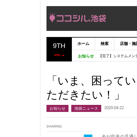
ホーム
検索
店舗・施
9TH
【完了】システムメン
NEW!
お知らせ
【重要：9月5日（火
「いま、困っている店
ココシルアプリ無料配
「いま、困ってい
ただきたい！」
2020-04-22
お知らせ
池袋ニュース
Sharing
未だ収束の見通