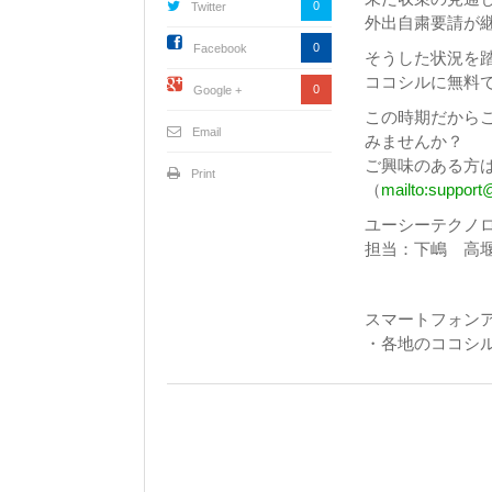
0
Twitter
外出自粛要請が
0
Facebook
そうした状況を
ココシルに無料
0
Google +
この時期だから
Email
みませんか？
ご興味のある方
Print
（
mailto:support
ユーシーテクノ
担当：下嶋 高
スマートフォンア
・各地のココ