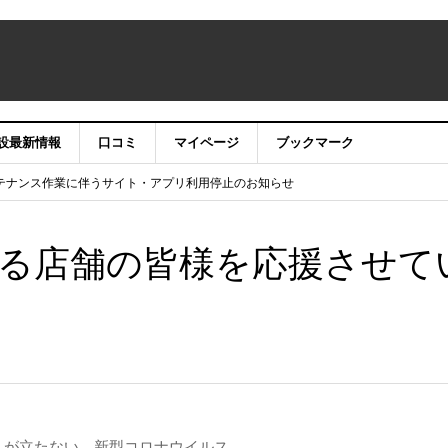
設最新情報
口コミ
マイページ
ブックマーク
テナンス作業に伴うサイト・アプリ利用停止のお知らせ
）22時】ココシル：アカウントサービス移行のお知らせ
舗の皆様を応援させていただきたい！」
信中！
る店舗の皆様を応援させて
しが立たない、新型コロナウイルス。