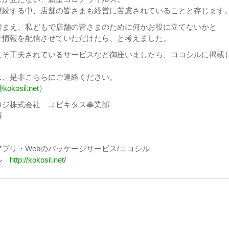
継続する中、店舗の皆さまも経営に苦慮されていることと存じます
踏まえ、私どもで店舗の皆さまのために何かお役に立てないかと
で情報を配信させていただけたら、と考えました。
こそ工夫されているサービスなど御座いましたら、ココシルに掲載
は、是非こちらにご連絡ください。
@kokosil.net
）
ロジ株式会社 ユビキタス事業部
堰
プリ・Webのパッケージサービス/ココシル
シル
http://kokosil.net/