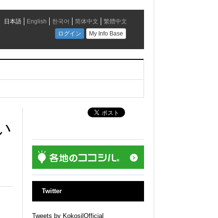
い
Twitter
Tweets by KokosilOfficial